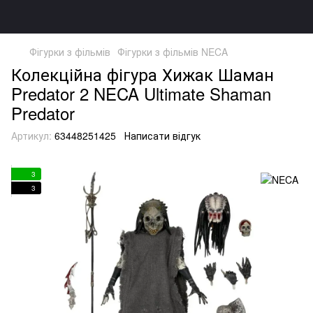
Фігурки з фільмів
Фігурки з фільмів NECA
Колекційна фігура Хижак Шаман
Predator 2 NECA Ultimate Shaman
Predator
Артикул:
63448251425
Написати відгук
3
3