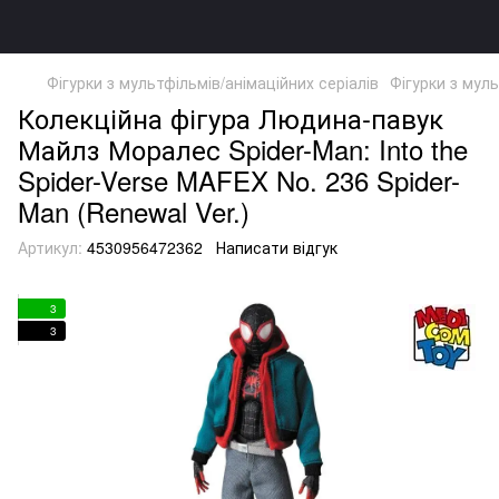
Фігурки з мультфільмів/анімаційних серіалів
Фігурки з мул
Колекційна фігура Людина-павук
Майлз Моралес Spider-Man: Into the
Spider-Verse MAFEX No. 236 Spider-
Man (Renewal Ver.)
Артикул:
4530956472362
Написати відгук
3
3