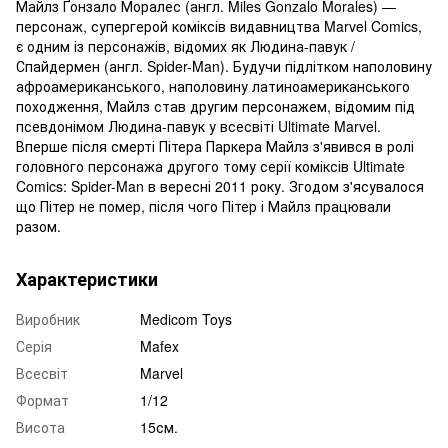
Майлз Ґонзало Моралес (англ. Miles Gonzalo Morales) —
персонаж, супергерой коміксів видавництва Marvel Comics,
є одним із персонажів, відомих як Людина-павук /
Спайдермен (англ. Spider-Man). Будучи підлітком наполовину
афроамериканського, наполовину латиноамериканського
походження, Майлз став другим персонажем, відомим під
псевдонімом Людина-павук у всесвіті Ultimate Marvel.
Вперше після смерті Пітера Паркера Майлз з'явився в ролі
головного персонажа другого тому серії коміксів Ultimate
Comics: Spider-Man в вересні 2011 року. Згодом з'ясувалося
що Пітер не помер, після чого Пітер і Майлз працювали
разом.
Характеристики
Виробник
Medicom Toys
Серія
Mafex
Всесвіт
Marvel
Формат
1/12
Висота
15см.