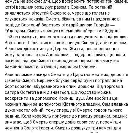
чомусь не воскресили. Щоб воскресити потрібно три камені,
котрі вершник розшукує разом з Ораном. Та останній
виявляється зіпсутий Скверною, через що голем не
слухається наказів. Смерть біжить за ним і наздоганяє в
полі, де Вартовий бореться зі старійшиною Творців —
Ейдардом. Смерть знищує голема аби вберегти Ейдарда.
Той натомість ціною свого життя очищує камінь і відновлює
Вартового. Після цього голем знищує Скверну, але гине сам.
Вершник дістається до Дерева Життя, але несподівано
йому на дорозі стає Авессалом — лідер нефілімів, що після
загибелі від рук Смерті переродився через своє могутнє
бажання помсти, ставши джерелом Скверни.
Авесалломом закидає Смерть до Царства мертвих, де росте
Дерево Смерті. Вершник блукає серед руїн і потрапляє на
борт корабля, збудованого на спині дракона. Від торговця-
сатира Остегота він дізнається, що людство можна
воскресити за допомогою Криниці душ. Але зробити це
можна тільки за допомогою Кістяного владики. Сам владика
дуже честолюбний, тому спершу зі Смертю говорить його
радник. Коли корабель прибуває до палацу владики, радник
вимагає, щоб Смерть спершу довів свою силу, перемігши
чемпіона Золотої арени. Смерть розшукує три камені для