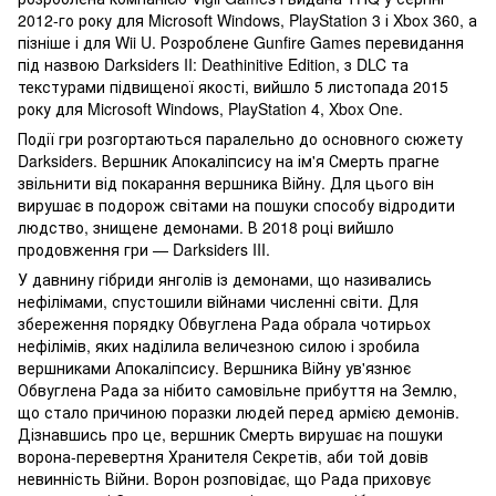
2012-го року для Microsoft Windows, PlayStation 3 і Xbox 360, а
пізніше і для Wii U. Розроблене Gunfire Games перевидання
під назвою Darksiders II: Deathinitive Edition, з DLC та
текстурами підвищеної якості, вийшло 5 листопада 2015
року для Microsoft Windows, PlayStation 4, Xbox One.
Події гри розгортаються паралельно до основного сюжету
Darksiders. Вершник Апокаліпсису на ім'я Смерть прагне
звільнити від покарання вершника Війну. Для цього він
вирушає в подорож світами на пошуки способу відродити
людство, знищене демонами. В 2018 році вийшло
продовження гри — Darksiders III.
У давнину гібриди янголів із демонами, що називались
нефілімами, спустошили війнами численні світи. Для
збереження порядку Обвуглена Рада обрала чотирьох
нефілімів, яких наділила величезною силою і зробила
вершниками Апокаліпсису. Вершника Війну ув'язнює
Обвуглена Рада за нібито самовільне прибуття на Землю,
що стало причиною поразки людей перед армією демонів.
Дізнавшись про це, вершник Смерть вирушає на пошуки
ворона-перевертня Хранителя Секретів, аби той довів
невинність Війни. Ворон розповідає, що Рада приховує