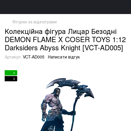
Фігурки за відеоіграми
Колекційна фігура Лицар Безодні
DEMON FLAME X COSER TOYS 1:12
Darksiders Abyss Knight [VCT-AD005]
Артикул:
VCT-AD005
Написати відгук
3
3