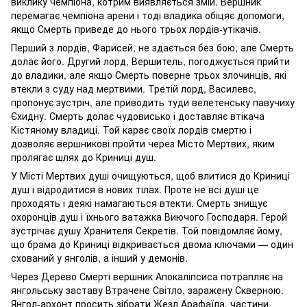
виклику чемпіона, котрим виявляється змій. Вершник
перемагає чемпіона арени і тоді владика обіцяє допомоги,
якщо Смерть приведе до нього трьох лордів-утікачів.
Перший з лордів, Фарисей, не здається без бою, але Смерть
долає його. Другий лорд, Вершитель, погоджується прийти
до владики, але якщо Смерть поверне трьох злочинців, які
втекли з суду над мертвими. Третій лорд, Василевс,
пропонує зустріч, але приводить туди велетенську павучиху
Єхидну. Смерть долає чудовисько і доставляє втікача
Кістяному владиці. Той карає своїх лордів смертю і
дозволяє вершникові пройти через Місто Мертвих, яким
пролягає шлях до Криниці душ.
У Місті Мертвих душі очищуються, щоб влитися до Криниці
душ і відродитися в нових тілах. Проте не всі душі це
проходять і деякі намагаються втекти. Смерть знищує
охоронців душ і їхнього ватажка Виючого Господаря. Герой
зустрічає душу Хранителя Секретів. Той повідомляє йому,
що брама до Криниці відкривається двома ключами — один
схований у янголів, а інший у демонів.
Через Дерево Смерті вершник Апокаліпсиса потрапляє на
янгольську заставу Втрачене Світло, заражену Скверною.
Янгол-архонт просить зібрати Жезл Арафаїла, частини