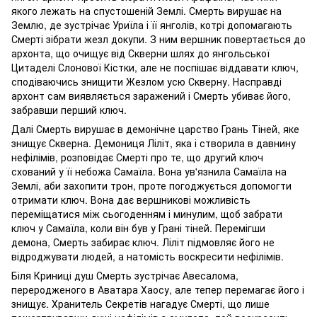
якого лежать на спустошеній Землі. Смерть вирушає на
Землю, де зустрічає Уриїла і її янголів, котрі допомагають
Смерті зібрати жезл докупи. З ним вершник повертається до
архонта, що очищує від Скверни шлях до янгольської
Цитаделі Слонової Кістки, але не поспішає віддавати ключ,
сподіваючись знищити Жезлом усю Скверну. Насправді
архонт сам виявляється заражений і Смерть убиває його,
забравши перший ключ.
Далі Смерть вирушає в демонічне царство Грань Тіней, яке
знищує Скверна. Демониця Ліліт, яка і створила в давнину
нефілімів, розповідає Смерті про те, що другий ключ
схований у її небожа Самаїла. Вона ув'язнила Самаїла на
Землі, аби захопити трон, проте погоджується допомогти
отримати ключ. Вона дає вершникові можливість
переміщатися між сьогоденням і минулим, щоб забрати
ключ у Самаїла, коли він був у Грані тіней. Перемігши
демона, Смерть забирає ключ. Ліліт підмовляє його не
відроджувати людей, а натомість воскресити нефілімів.
Біля Криниці душ Смерть зустрічає Авесалома,
переродженого в Аватара Хаосу, але тепер перемагає його і
знищує. Хранитель Секретів нагадує Смерті, що лише