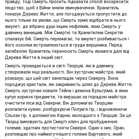
правду, тоді Смерть просить підказати спосіб воскресити
людство, щоб з Війни зняли звинувачення. Хранитель
показує Дерево Життя, але погоджується пропустити до
нього тільки за умови, що Смерть зуміє відібрати в нього
амулет, де зібрано душі інших нефілімів, яких Смерть у
давнину винищив. Між Смертю та Хранителем Секретів
спалахує бій. Смерть перемагає, та амулет розбивається і
його осколки встромлюються в груди вершника. Перед
загибеллю Хранитель переносить Смерть якомога далі від
Дерева Життя в інший світ.
Смерть прокидається в світі Творців, які в давнину
створювали інші реальності. Він зустрічає майстра, який
розказує, що цей світ занепадає через Скверну. Вона
породжує кристали, які закривають шлях до Дерева Життя.
Смерть зустрічає коваля Тейна і демона Вульгріма, в яких
купує корисні предмети, та вирушає за порадою майстра
очистити ліси від Скверни. Він допомагає Творцям
розпалити кузню, розбурхуючи Полум'я гір, і відновлюючи
Сльози гір, з допомогою Карни, молодшого з Творців. За це
Творці виковують для Смерті ключ для пробудження
големів, здатних протистояти Скверні. Один з них, Оран,
розповідає про наймогутнішого голема Вартового, який