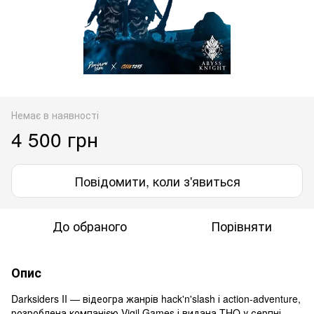
Немає в наявності
4 500 грн
Повідомити, коли з'явиться
До обраного
Порівняти
Опис
Darksiders II — відеогра жанрів hack'n'slash і action-adventure,
розроблена компанією Vigil Games і видана THQ у серпні