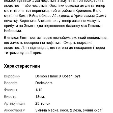
пожертвувавши душі нефілімів з амулета, той воскресить
людство — або нефілімів. Оскільки осколки амулета тепер
містяться в тілі вершника, той стрибає в Криницю. В цю
мить на Землі Війна вбиває Абаддона, а Уриїл ламає Сьому
печатку. Вершники Апокаліпсису тепер законно можуть
прибути на Землю для відновлення балансу між Пеклом і
Небесами.
В епілозі Ліліт постає перед незнайомцем, який повідомляє,
що замість воскресіння нефілімів, Смерть відродив
людство. Ліліт відповідає, що готова до покарання і перед
титрами лунає її крик.
Характеристики
Виробник
Demon Flame X Coser Toys
Всесвіт
Darksiders
Формат
1/12
Висота
18см.
Артикуляція
25 точок
Аксесуари у
Змінна маска, коса, 2 леза, змінні кисті,