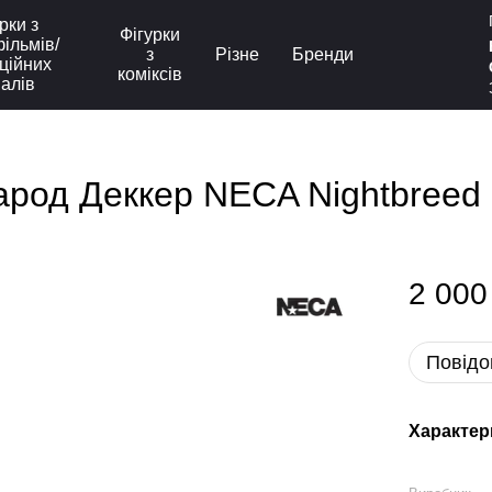
рки з
Фігурки
ільмів/
з
Різне
Бренди
ційних
коміксів
іалів
арод Деккер NECA Nightbreed 
2 000
Повідо
Характер