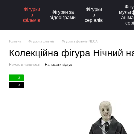
Перейти до основного контенту
Фігу
Фігурки
Фігурки
Фігурки за
мультф
з
з
відеоіграми
аніма
фільмів
серіалів
сер
Головна
Фігурки з фільмів
Фігурки з фільмів NECA
Колекційна фігура Нічний н
Немає в наявності
Написати відгук
3
3