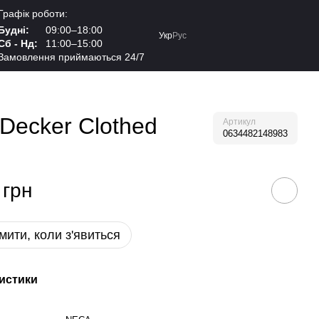
Графік роботи:
Будні:
09:00–18:00
Укр
Рус
Сб - Нд:
11:00–15:00
Замовлення приймаються 24/7
Decker Clothed
Артикул
0634482148983
 грн
мити, коли з'явиться
истики