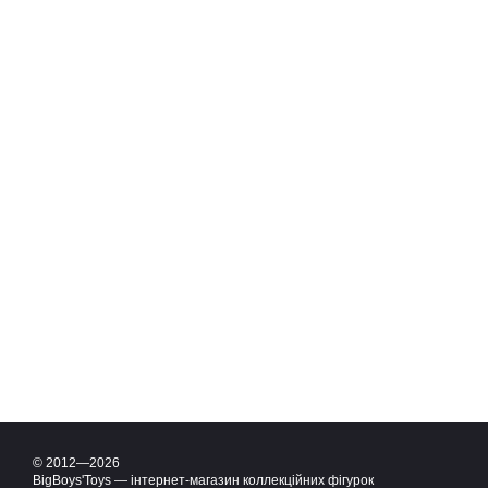
© 2012—2026
BigBoys'Toys — інтернет-магазин коллекційних фігурок