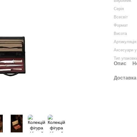
Виробник
Серія
Всесвіт
Формат
Висота
Артикуляція
Аксесуари у
Тип упаковк
Опис
Н
Доставка