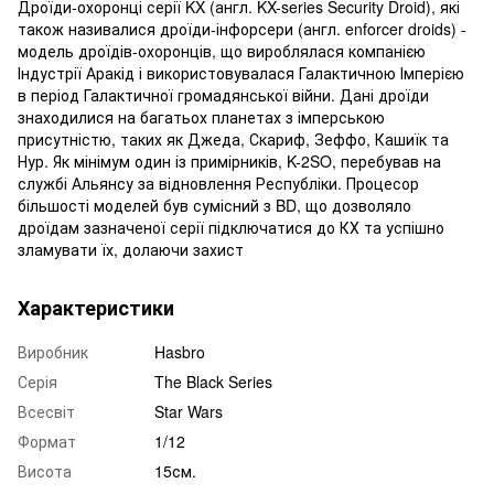
Дроїди-охоронці серії KX (англ. KX-series Security Droid), які
також називалися дроїди-інфорсери (англ. enforcer droids) -
модель дроїдів-охоронців, що вироблялася компанією
Індустрії Аракід і використовувалася Галактичною Імперією
в період Галактичної громадянської війни. Дані дроїди
знаходилися на багатьох планетах з імперською
присутністю, таких як Джеда, Скариф, Зеффо, Кашиїк та
Нур. Як мінімум один із примірників, K-2SO, перебував на
службі Альянсу за відновлення Республіки. Процесор
більшості моделей був сумісний з BD, що дозволяло
дроїдам зазначеної серії підключатися до КХ та успішно
зламувати їх, долаючи захист
Характеристики
Виробник
Hasbro
Серія
The Black Series
Всесвіт
Star Wars
Формат
1/12
Висота
15см.