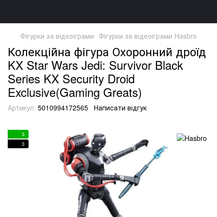
Фігурки за відеоіграми
Фігурки за відеоіграми Hasbro
Колекційна фігура Охоронний дроїд
KX Star Wars Jedi: Survivor Black
Series KX Security Droid
Exclusive(Gaming Greats)
Артикул:
5010994172565
Написати відгук
3
3