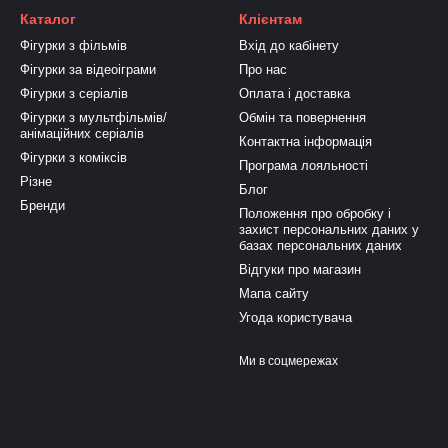
Каталог
Клієнтам
Фігурки з фільмів
Вхід до кабінету
Фігурки за відеоіграми
Про нас
Фігурки з серіалів
Оплата і доставка
Фігурки з мультфільмів/
Обмін та повернення
анімаційних серіалів
Контактна інформація
Фігурки з коміксів
Програма лояльності
Різне
Блог
Бренди
Положення про обробку і
захист персональних даних у
базах персональних даних
Відгуки про магазин
Мапа сайту
Угода користувача
Ми в соцмережах