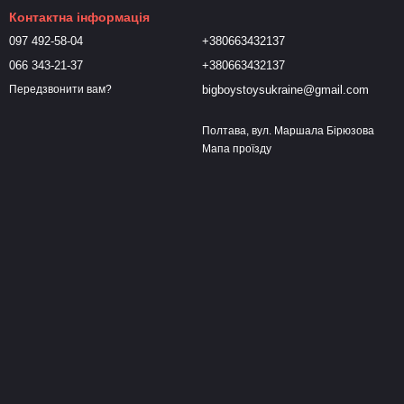
Контактна інформація
097 492-58-04
+380663432137
066 343-21-37
+380663432137
bigboystoysukraine@gmail.com
Передзвонити вам?
Полтава, вул. Маршала Бірюзова
Мапа проїзду