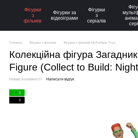
Перейти до основного контенту
Фігу
Фігурки
Фігурки
Фігурки за
мультф
з
з
відеоіграми
аніма
фільмів
серіалів
сер
Головна
Фігурки з фільмів
Фігурки з фільмів McFarlane Toys
Колекційна фігура Загадник 
Figure (Collect to Build: Nig
Немає в наявності
Написати відгук
3
3