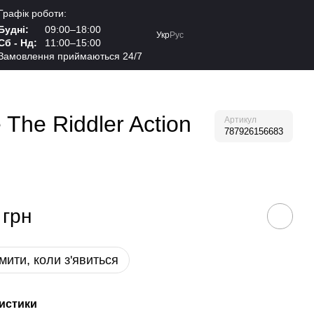
Графік роботи:
Будні:
09:00–18:00
Укр
Рус
Сб - Нд:
11:00–15:00
Замовлення приймаються 24/7
The Riddler Action
Артикул
787926156683
 грн
мити, коли з'явиться
истики