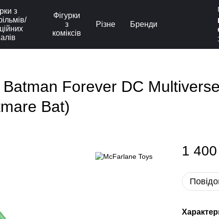
рки з
Фігурки
ільмів/
з
Різне
Бренди
ційних
коміксів
іалів
Batman Forever DC Multiverse 
htmare Bat)
1 400
Повідо
Характер