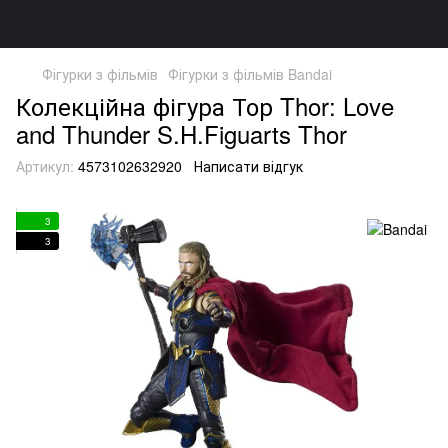
Фігурки з фільмів
Фігурки з фільмів Bandai
Колекційна фігура Тор Thor: Love
and Thunder S.H.Figuarts Thor
Артикул:
4573102632920
Написати відгук
3
3