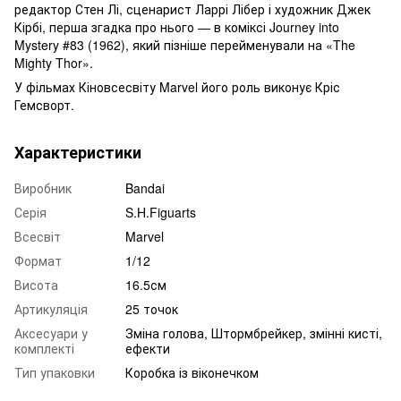
редактор Стен Лі, сценарист Ларрі Лібер і художник Джек
Кірбі, перша згадка про нього — в коміксі Journey into
Mystery #83 (1962), який пізніше перейменували на «The
Mighty Thor».
У фільмах Кіновсесвіту Marvel його роль виконує Кріс
Гемсворт.
Характеристики
Виробник
Bandai
Серія
S.H.Figuarts
Всесвіт
Marvel
Формат
1/12
Висота
16.5см
Артикуляція
25 точок
Аксесуари у
Зміна голова, Штормбрейкер, змінні кисті,
комплекті
ефекти
Тип упаковки
Коробка із віконечком