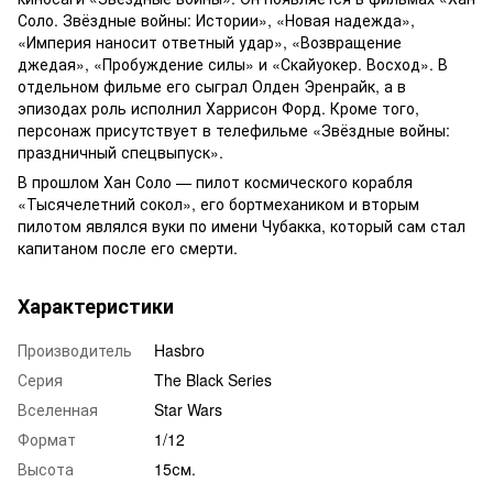
Соло. Звёздные войны: Истории», «Новая надежда»,
«Империя наносит ответный удар», «Возвращение
джедая», «Пробуждение силы» и «Скайуокер. Восход». В
отдельном фильме его сыграл Олден Эренрайк, а в
эпизодах роль исполнил Харрисон Форд. Кроме того,
персонаж присутствует в телефильме «Звёздные войны:
праздничный спецвыпуск».
В прошлом Хан Соло — пилот космического корабля
«Тысячелетний сокол», его бортмехаником и вторым
пилотом являлся вуки по имени Чубакка, который сам стал
капитаном после его смерти.
Характеристики
Производитель
Hasbro
Серия
The Black Series
Вселенная
Star Wars
Формат
1/12
Высота
15см.