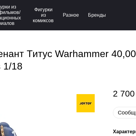
урки из
Фигурки
фильмов/
из
Разное
Бренды
ационных
комиксов
риалов
нант Титус Warhammer 40,000
s 1/18
2 700
Сообщи
Характер