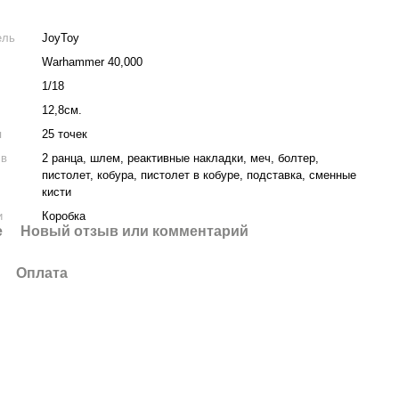
ель
JoyToy
Warhammer 40,000
1/18
12,8см.
я
25 точек
 в
2 ранца, шлем, реактивные накладки, меч, болтер,
пистолет, кобура, пистолет в кобуре, подставка, сменные
кисти
и
Коробка
е
Новый отзыв или комментарий
Оплата