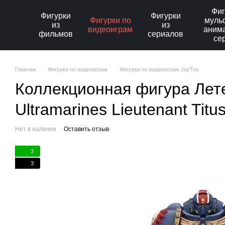
Перейти к основному контенту
Фиг
Фигурки
Фигурки
Фигурки по
муль
из
из
видеоиграм
аним
фильмов
сериалов
се
Главная
Фигурки по видеоиграм
Фигурки по видеоиграм JoyToy
Коллекционная фигура Лете
Ultramarines Lieutenant Titu
Нет в наличии
Оставить отзыв
3
3