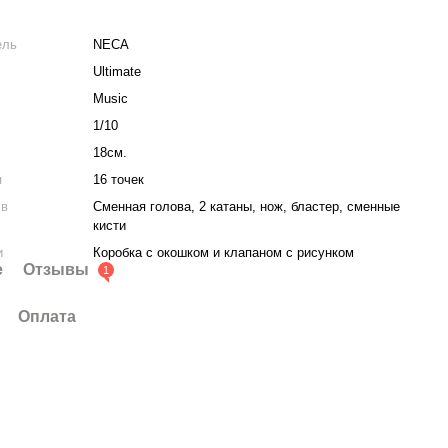
ель
NECA
Ultimate
Music
1/10
18см.
я
16 точек
 в
Сменная голова, 2 катаны, нож, бластер, сменные
кисти
и
Коробка с окошком и клапаном с рисунком
е
Отзывы
1
Оплата