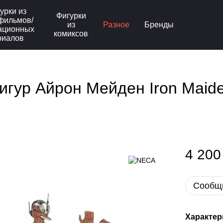
урки из
Фигурки
фильмов/
из
Разное
Бренды
ационных
комиксов
риалов
гур Айрон Мейден Iron Maiden
4 200
Сообщи
Характер