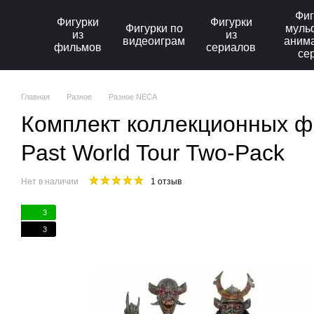
Перейти к основному контенту
Фиг
Фигурки
Фигурки
Фигурки по
муль
из
из
видеоиграм
аним
фильмов
сериалов
се
Главная
Разное
Разное NECA
Комплект коллекционных фи
Past World Tour Two-Pack
Нет в наличии
1 отзыв
3
3