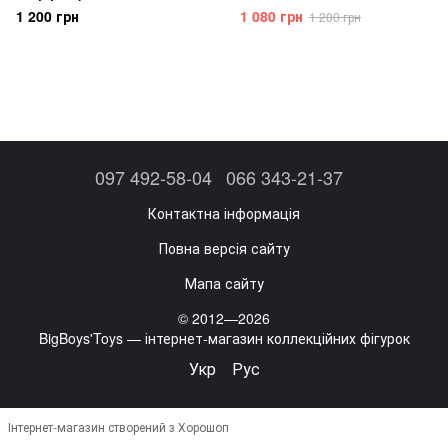
Big Bang Theory
1 200 грн
1 080 грн
1 200 грн
097 492-58-04
066 343-21-37
Контактна інформація
Повна версія сайту
Мапа сайту
© 2012—2026
BigBoys'Toys — інтернет-магазин коллекційних фігурок
Укр
Рус
Інтернет-магазин створений з Хорошоп