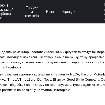
рки з
Фігурки
ільмів/
з
Різне
Бренди
ційних
коміксів
іалів
е десять років історії поставок колекційних фігурок та статуеток персо
ати покупцеві найякісніший товар, який є на ринку, тому працюємо
ма логістики дозволяє нам отримувати нові товари щотижня. Щоб 
m
та
Facebook
виготовлені відомими компаніями, такими як
NECA
,
Hasbro
,
McFarl
kiya
,
ThreeA/ThreeZero
,
DamToys
,
Blitzway
,
Good Smile Company
,
Qu
рках і підробках на них тому не пропонуємо фігури з відомих китайс
 розбитий на розділи у наступних категоріях: