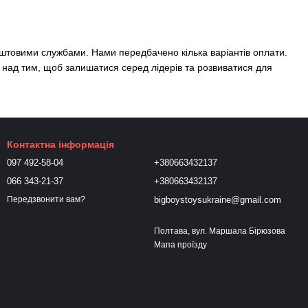
оштовими службами. Нами передбачено кілька варіантів оплати.
 над тим, щоб залишатися серед лідерів та розвиватися для
Контактна інформація
097 492-58-04
+380663432137
066 343-21-37
+380663432137
bigboystoysukraine@gmail.com
Передзвонити вам?
Полтава, вул. Маршала Бірюзова
Мапа проїзду