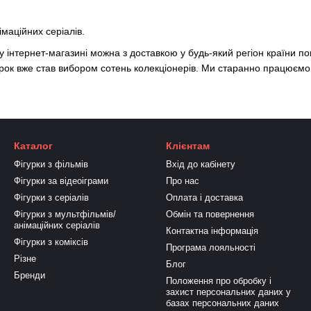
імаційних серіалів.
 інтернет-магазині можна з доставкою у будь-який регіон країни п
рок вже став вибором сотень колекціонерів. Ми старанно працюємо
Каталог
Клієнтам
Фігурки з фільмів
Вхід до кабінету
Фігурки за відеоіграми
Про нас
Фігурки з серіалів
Оплата і доставка
Фігурки з мультфільмів/
Обмін та повернення
анімаційних серіалів
Контактна інформація
Фігурки з коміксів
Програма лояльності
Різне
Блог
Бренди
Положення про обробку і
захист персональних даних у
базах персональних даних