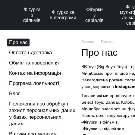
Перейти до основного контенту
Фігу
Фігурки
Фігурки
Фігурки за
мультф
з
з
відеоіграми
аніма
фільмів
серіалів
сер
Про нас
Головна
Про нас
Про нас
Оплата і доставка
Обмін та повернення
BBToys (Big Boys' Toys) - ц
Контактна інформація
Ми дбаємо про те, щоб над
Налагоджена роками систе
Програма лояльності
у соц.мережах в
Instagra
Блог
Товари які ми пропонуємо 
Select Toys
,
Bandai
,
Kotobu
Положення про обробку і
Ми добре знаємося на фігу
захист персональних даних
Наш каталог фігурок зручно
у базах персональних
-Фігурки із фільмів;
даних
-Фігурки за відеоіграм;
Відгуки про магазин