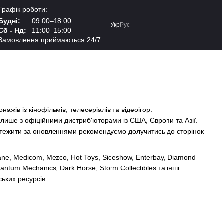
Графік роботи:
Будні:
09:00–18:00
Укр
Рус
Сб - Нд:
11:00–15:00
Замовлення приймаються 24/7
нажів із кінофільмів, телесеріалів та відеоігор.
 лише з офіційними дистриб'юторами із США, Європи та Азії.
стежити за оновленнями рекомендуємо долучитись до сторінок
ane
,
Medicom
,
Mezco
,
Hot Toys
,
Sideshow
,
Enterbay
,
Diamond
antum Mechanics
,
Dark Horse
,
Storm Collectibles
та інші.
ьких ресурсів.