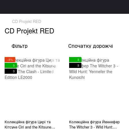
CD Projekt RED
CD Projekt RED
Фільтр
Спочатку дорожчі
−5%
3
3
3
3
Колекційна фігура Цирі та
Колекційна фігура Йеннефер
Кітсуне Ciri and the Kitsune
The Witcher 3 - Wild Hunt: