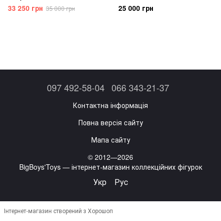
Before The Clash - Limited
Yennefer the Kunoichi
33 250 грн
25 000 грн
35 000 грн
Edition LE2000
097 492-58-04
066 343-21-37
Контактна інформація
Повна версія сайту
Мапа сайту
© 2012—2026
BigBoys'Toys — інтернет-магазин коллекційних фігурок
Укр
Рус
Інтернет-магазин створений з Хорошоп