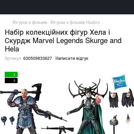
Фігурки з фільмів
Фігурки з фільмів Hasbro
Набір колекційних фігур Хела і
Скурдж Marvel Legends Skurge and
Hela
Артикул:
630509833627
Написати відгук
3
3