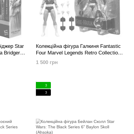
іджер Star
Колекційна фігура Галкиня Fantastic
a Bridger
Four Marvel Legends Retro Collection
She-Hulk
1 500 грн
3
3