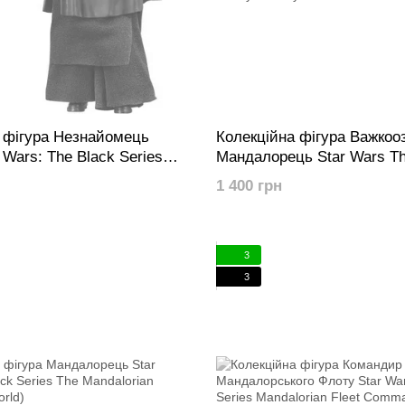
 фігура Незнайомець
Колекційна фігура Важкоо
r Wars: The Black Series
Мандалорець Star Wars Th
r (Qimir) (The Acolyte)
Series Heavy Infantry Mand
1 400 грн
3
3