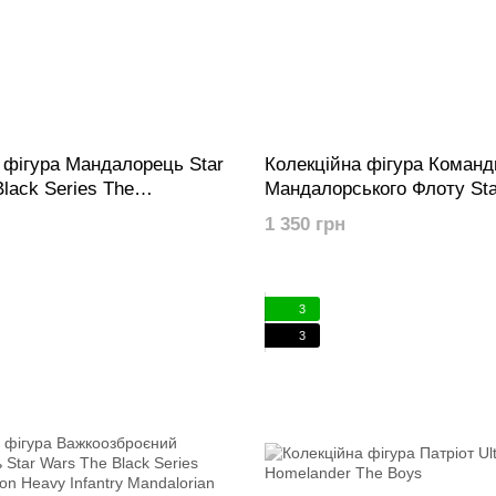
 фігура Мандалорець Star
Колекційна фігура Команд
lack Series The
Мандалорського Флоту Sta
 (Glavis Ringworld)
The Black Series Mandalori
1 350 грн
Commander
3
3