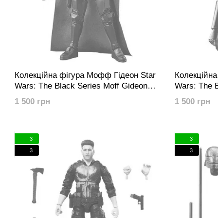
Колекційна фігура Мофф Гідеон Star
Колекційна
Wars: The Black Series Moff Gideon
Wars: The B
(Dark Trooper Armor)
Praetorian 
1 500 грн
1 500 грн
3
3
3
3