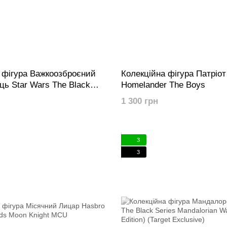
 фігура Важкоозброєний
Колекційна фігура Патріот
ь Star Wars The Black
Homelander The Boys
it Collection Heavy Infantry
1 300 грн
n
3
3