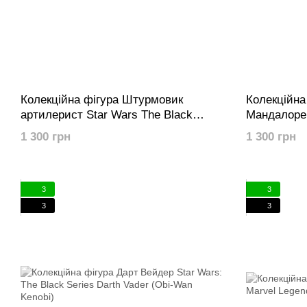
Колекційна фігура Штурмовик
Колекційна
артилерист Star Wars The Black
Мандалорец
Series Artillery Stormtrooper (The
Series Cred
1 300 грн
1 300 грн
Mandalorian)
Mandaloria
3
3
3
3