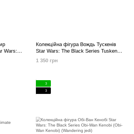
ир
Колекційна фігура Вождь Тускенів
r Wars:
Star Wars: The Black Series Tusken
an Fleet
Chieftain (Book of Boba Fett)
1 350 грн
3
3