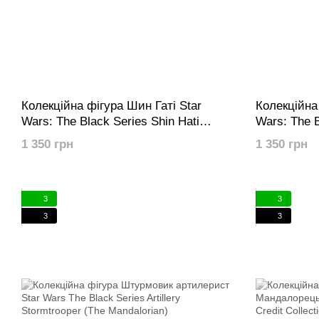
Колекційна фігура Шин Гаті Star
Колекційна
Wars: The Black Series Shin Hati
Wars: The B
(Ahsoka)
Mandalorian
1 350 грн
1 350 грн
3
3
3
3