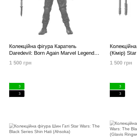
Колекційна фігура Каратель
Колекційна
Daredevil: Born Again Marvel Legends
(Кімір) Sta
Punisher
The Strange
1 500 грн
1 500 грн
3
3
3
3