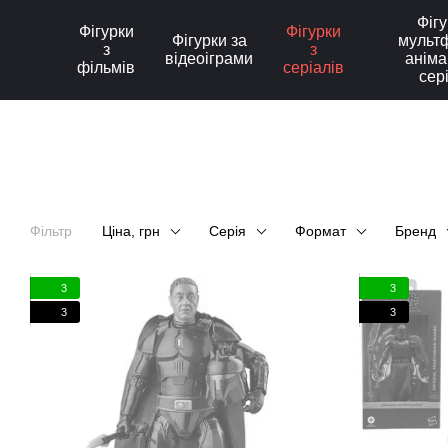
Перейти до основного контенту
Фігу
Фігурки
Фігурки
Фігурки за
мультф
з
з
відеоіграми
аніма
фільмів
серіалів
сер
Фільтр
Ціна, грн
Серія
Формат
Бренд
3
3
3
3