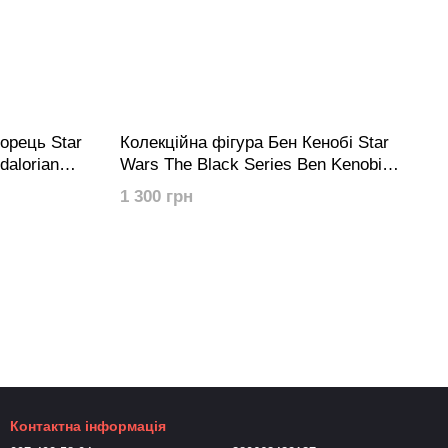
орець Star
Колекційна фігура Бен Кенобі Star
dalorian
Wars The Black Series Ben Kenobi
arget
(Tibidon Station) (Target Exclusive)
1 300 грн
Контактна інформація