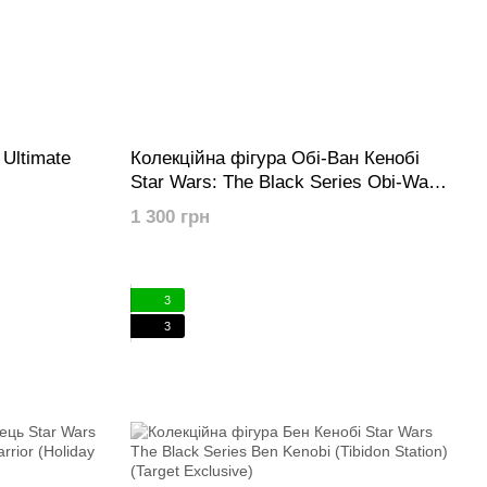
 Ultimate
Колекційна фігура Обі-Ван Кенобі
Star Wars: The Black Series Obi-Wan
Kenobi (Obi-Wan Kenobi) (Wandering
1 300 грн
jedi)
3
3