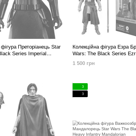
 фігура Преторіанець Star
Колекційна фігура Езра Бр
lack Series Imperial
Wars: The Black Series Ezr
Guard (The Mandalorian)
(Peridea)
1 500 грн
3
3