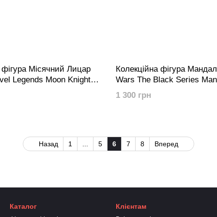
 фігура Місячний Лицар
Колекційна фігура Мандал
vel Legends Moon Knight
Wars The Black Series Man
Warrior (Holiday Edition) (T
1 300 грн
Exclusive)
Назад
1
...
5
6
7
8
Вперед
Каталог
Клієнтам