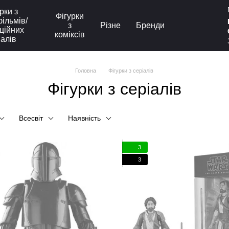
рки з
Фігурки
ільмів/
з
Різне
Бренди
ційних
коміксів
іалів
Головна
Фігурки з серіалів
Фігурки з серіалів
Всесвіт
Наявність
3
3