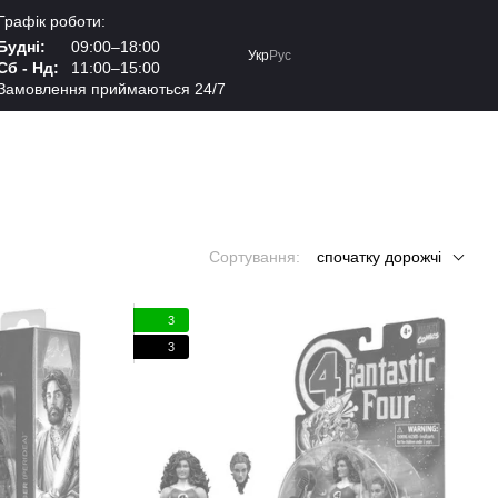
Графік роботи:
Будні:
09:00–18:00
Укр
Рус
Сб - Нд:
11:00–15:00
Замовлення приймаються 24/7
Сортування:
спочатку дорожчі
3
3