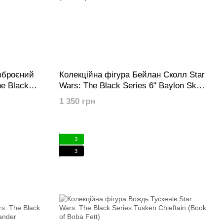
зброєний
Колекційна фігура Бейлан Сколл Star
e Black
Wars: The Black Series 6" Baylon Skoll
alorian
(Ahsoka)
1 350 грн
3
3