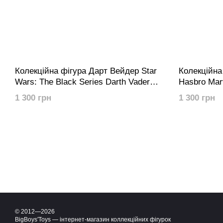
Колекційна фігура Дарт Вейдер Star
Колекційна
Wars: The Black Series Darth Vader
Hasbro Mar
(Obi-Wan Kenobi)
MCU
1 300 грн
1 300 грн
© 2012—2026
BigBoys'Toys — інтернет-магазин коллекційних фігурок