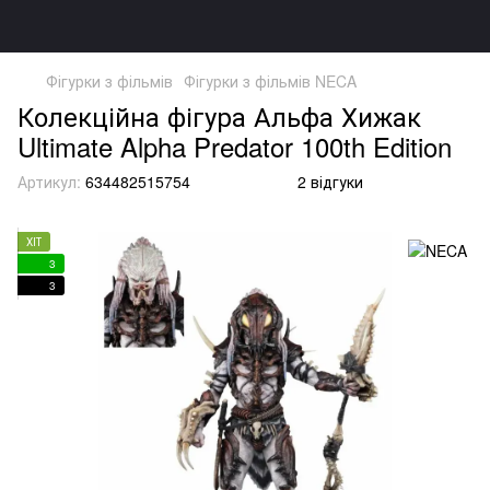
Фігурки з фільмів
Фігурки з фільмів NECA
Колекційна фігура Альфа Хижак
Ultimate Alpha Predator 100th Edition
Артикул:
634482515754
2 відгуки
ХІТ
3
3