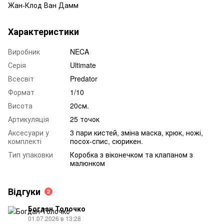
Жан-Клод Ван Дамм
Характеристики
Виробник
NECA
Серія
Ultimate
Всесвіт
Predator
Формат
1/10
Висота
20см.
Артикуляція
25 точок
Аксесуари у
3 пари кистей, зміна маска, крюк, ножі,
комплекті
посох-спис, сюрикен.
Тип упаковки
Коробка з віконечком та клапаном з
малюнком
Відгуки
2
Богдан Толочко
01.07.2026 в 13:28