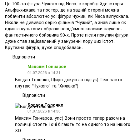
Це 100-та фігура Чужого від Neca, в коробці йде історія
Альфа-хижака та постер, де на задній стороні можна
побачити абсолютно усі фігури чужик, які Neca випускала.
Ніколи не дивився серію фільмів "Чужий", а знав лише як
один із культових образів невід'ємної класики науково-
фантастичного бойовика 90-х. Проте після покупки фігури
дуже став зацікавлений у зануренні лору цих істот.
Крутезна фігура, дуже сподобалась.
Відповісти
Максим Гончаров
01.07.2026 в 14:31
Богдан Толочко, Щиро дякую за відгук) Теж часто
плутаю "Чужого" та "Хижака")
Відповісти
Богдан Толочко
01.07.2026 в 14:36
Максим Гончаров, упс) Вони просто тепер разом на
поличці стоять і очі бігають то на одного то на іншого
XD
Відповісти