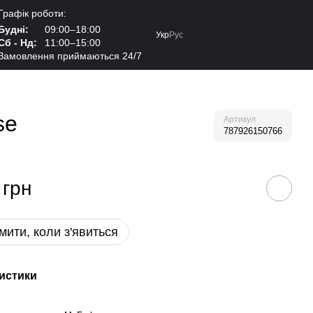
Графік роботи:
Будні:
09:00–18:00
Укр
Рус
Сб - Нд:
11:00–15:00
Замовлення приймаються 24/7
se
Артикул
787926150766
 грн
мити, коли з'явиться
истики