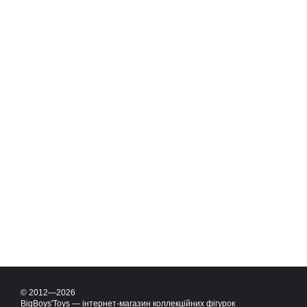
© 2012—2026
BigBoys'Toys — інтернет-магазин коллекційних фігурок