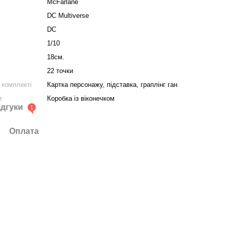
McFarlane
DC Multiverse
DC
1/10
18см.
22 точки
 комплекті
Картка персонажу, підставка, граплінг ган
и
Коробка із віконечком
ідгуки
1
Оплата