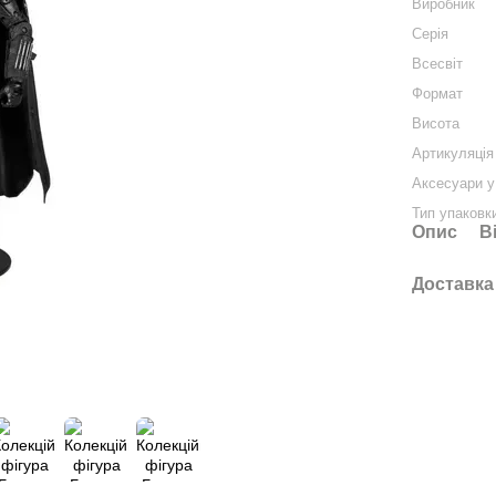
Виробник
Серія
Всесвіт
Формат
Висота
Артикуляція
Аксесуари у
Тип упаковк
Опис
В
Доставка