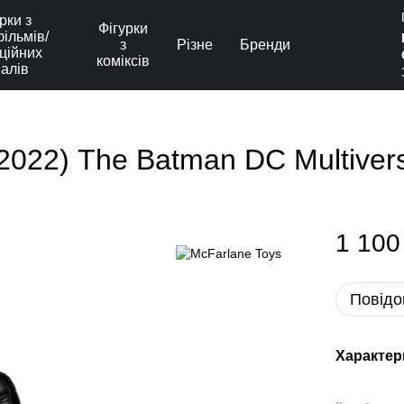
рки з
Фігурки
ільмів/
з
Різне
Бренди
ційних
коміксів
іалів
2022) The Batman DC Multiver
1 100
Повідо
Характер