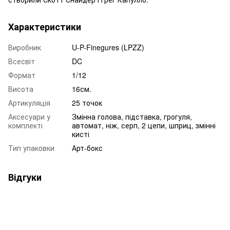
Характеристики
Виробник
U-P-Finegures (LPZZ)
Всесвіт
DC
Формат
1/12
Висота
16см.
Артикуляція
25 точок
Аксесуари у
Змінна голова, підставка, грогуля,
комплекті
автомат, ніж, серп, 2 цепи, шприц, змінні
кисті
Тип упаковки
Арт-бокс
Відгуки