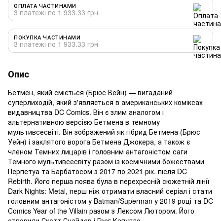
ОПЛАТА ЧАСТИНАМИ
3 платежі по 1 933.33 грн
ПОКУПКА ЧАСТИНАМИ
3 платежі по 1 933.33 грн
Опис
Бетмен, який сміється (Брюс Вейн) — вигаданий
суперлиходій, який з'являється в американських коміксах
видавництва DC Comics. Він є злим аналогом і
альтернативною версією Бетмена в темному
мультивсесвіті. Він зображений як гібрид Бетмена (Брюс
Уейн) і заклятого ворога Бетмена Джокера, а також є
членом Темних лицарів і головним антагоністом саги
Темного мультивсесвіту разом із космічними божествами
Перпетуа та Барбатосом з 2017 по 2021 рік. після DC
Rebirth. Його перша поява була в перехресній сюжетній лінії
Dark Nights: Metal, перш ніж отримати власний серіал і стати
головним антагоністом у Batman/Superman у 2019 році та DC
Comics Year of the Villain разом з Лексом Лютором. Його
створили Скотт Снайдер і Грег Капулло.