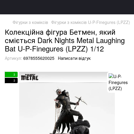
Фігурки з коміксів
Фігурки з коміксів U-P-Finegures (LPZZ)
Колекційна фігура Бетмен, який
сміється Dark Nights Metal Laughing
Bat U-P-Finegures (LPZZ) 1/12
Артикул:
6978555620025
Написати відгук
3
3