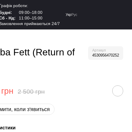
Графік роботи:
Будні:
09:00–18:00
Укр
Рус
Сб - Нд:
11:00–15:00
Замовлення приймаються 24/7
a Fett (Return of
Артикул
4530956470252
 грн
2 500 грн
мити, коли з'явиться
истики