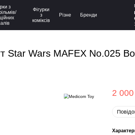
рки з
Фігурки
ільмів/
з
Різне
Бренди
ційних
коміксів
іалів
т Star Wars MAFEX No.025 Bob
2 000
Повідо
Характер