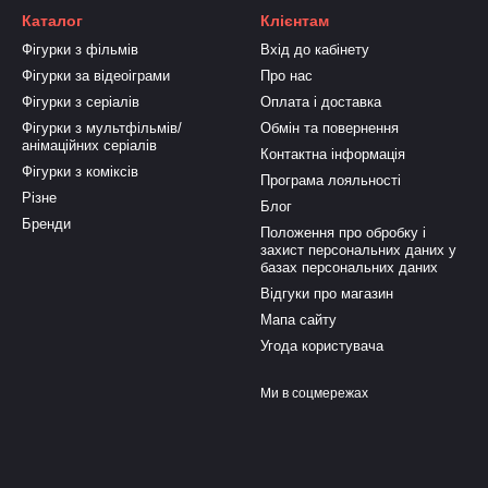
Каталог
Клієнтам
Фігурки з фільмів
Вхід до кабінету
Фігурки за відеоіграми
Про нас
Фігурки з серіалів
Оплата і доставка
Фігурки з мультфільмів/
Обмін та повернення
анімаційних серіалів
Контактна інформація
Фігурки з коміксів
Програма лояльності
Різне
Блог
Бренди
Положення про обробку і
захист персональних даних у
базах персональних даних
Відгуки про магазин
Мапа сайту
Угода користувача
Ми в соцмережах