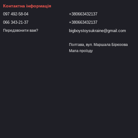
Контактна інформація
097 492-58-04
+380663432137
066 343-21-37
+380663432137
bigboystoysukraine@gmail.com
Передзвонити вам?
Полтава, вул. Маршала Бірюзова
Мапа проїзду