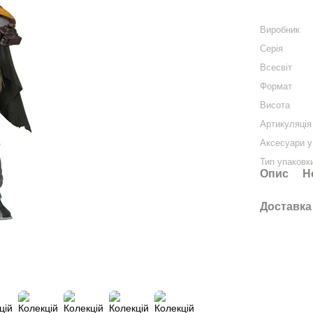
Виробник
Серія
Всесвіт
Формат
Висота
Артикуляція
Аксесуари у
Тип упаковк
Опис
Н
Доставка