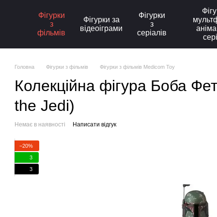
Перейти до основного контенту
Фігу
Фігурки
Фігурки
Фігурки за
мультф
з
з
відеоіграми
аніма
фільмів
серіалів
сер
Головна
Фігурки з фільмів
Фігурки з фільмів Medicom Toy
Колекційна фігура Боба Фет
the Jedi)
Немає в наявності
Написати відгук
−20%
3
3