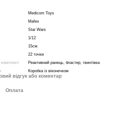
Medicom Toys
Mafex
Star Wars
1/12
15см.
22 точки
 комплекті
Реактивний ранець, бластер, гвинтівка
и
Коробка із віконечком
овий відгук або коментар
Оплата