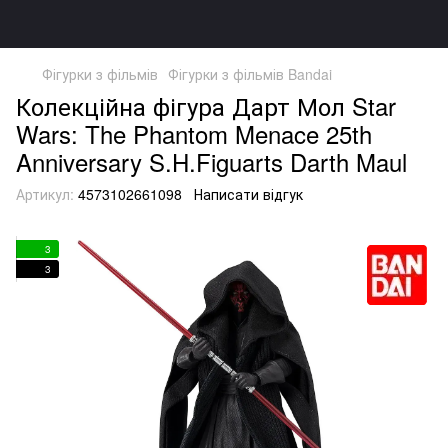
Фігурки з фільмів
Фігурки з фільмів Bandai
Колекційна фігура Дарт Мол Star
Wars: The Phantom Menace 25th
Anniversary S.H.Figuarts Darth Maul
Артикул:
4573102661098
Написати відгук
3
3