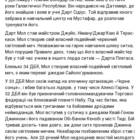
роки Галактичної Республіки. Він народився на Датомирі, де
його знайшов і взяв в учні Дарт Сідіус. Той відправив юного
забрака в навчальний центр на Мустафар, де розпочав
тренувати його.
Дарт Мол став майстром Джуйо, Німану/Джар'Каю й Терас-
каси. Мол створив свій власний подвійний червоний
світловий меч. Незважаючи на гарне навчання шляху ситха,
Мол порушив Правило двох, тому що його власний майстер
був у той час учнем в іншого лорда ситхів — Дарта Плегаса.
Близько 34 ДБЯ, Мол створив власний подвійний світловий
меч, з яким переміг джедая Сайоло'урманкою.
У 33 ДБЯ Мол скоїв напад на злочинну організацію «Чорне
сонце», і вбив багатьох лідерів, у тому числі Алексі Гаріна. У
32 ДБЯ він був призначений головнокомандувачем Торгової
федерації на блокованій планеті Набу. Під час битви, яка
відбувається між гунганами та бойовими дроїдами
неймодіанців, Мол вступив у сутичку з джедаєм Квай-Гоном
Джинном і його падаваном Обі-Ваном Кенобі у місті Тиді. Бій
тривав досить-таки довго, аж доки ситх пронизав Джинна
своїм світловим мечем. Незабаром позбавленим зброї став і
його учень. Але 22-річний Мол недооцінив якостей молодого