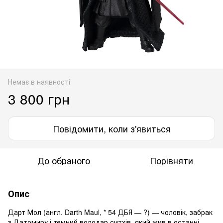
Немає в наявності
3 800 грн
Повідомити, коли з'явиться
До обраного
Порівняти
Опис
Дарт Мол (англ. Darth Maul, * 54 ДБЯ — ?) — чоловік, забрак
з Датомиру і темний володар ситхів, який жив в останні