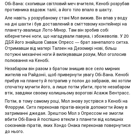
Обі-Вана: схопивши світловий меч вчителя, Кенобі розрубав
противника вздовж талії, а його тіло впало в шахту.
Але навіть у розрубаному стані Мол вижив. Він впав у воду
на дні шахти і був доставлений в сміттєвому контейнері на
планету-звалище Лото-Мінор. Там він зробив собі
кібернетичні ноги, що нагадували павука, і збожеволів. У 20
ДБЯ його знайшов Саваж Опресс — брат занепалого ситха.
Отримавши від матері Талзен на Дезомирі нові, більш
потужні механічні ноги й вилікувавши розум, Мол оголосив
полювання на Кенобі.
Незабаром він разом з братом знищив все село мирних
жителів на Райдонії, щоб привернути увагу Обі-Вана. Кенобі
прибув на планету й потрапив у полон до забраків, які хотіли
спочатку мучити його, а лише потім убити, проте незабаром
втік, завдяки своєму колишньому ворогові Асажж Вентрасс.
Потім, в тому самому році, Мол знову зустрівся з Кенобі на
Флоррумі. Ситх переконав піратів-вікуеїв допомогти йому в
затриманні джедая. Зрештою Мол з Опрессом не змогли
вбити Обі-Вана й поспішно втекли з планети від колишніх
союзників-піратів, яких Хондо Онака переконав повернутися
до нього.