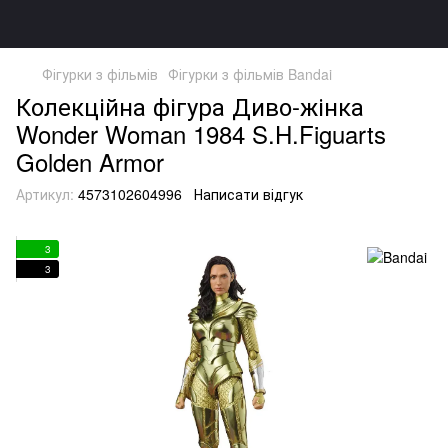
Фігурки з фільмів
Фігурки з фільмів Bandai
Колекційна фігура Диво-жінка
Wonder Woman 1984 S.H.Figuarts
Golden Armor
Артикул:
4573102604996
Написати відгук
3
3