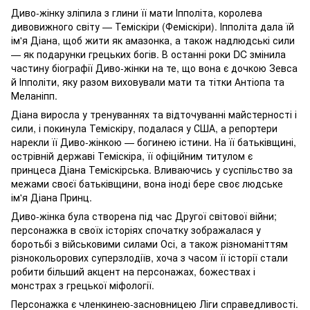
Диво-жінку зліпила з глини її мати Іпполіта, королева
дивовижного світу — Теміскіри (Феміскіри). Іпполіта дала їй
ім'я Діана, щоб жити як амазонка, а також надлюдські сили
— як подарунки грецьких богів. В останні роки DC змінила
частину біографії Диво-жінки на те, що вона є дочкою Зевса
й Іпполіти, яку разом виховували мати та тітки Антіопа та
Меланіпп.
Діана виросла у тренуваннях та відточуванні майстерності і
сили, і покинула Теміскіру, подалася у США, а репортери
нарекли її Диво-жінкою — богинею істини. На її батьківщині,
острівній державі Теміскіра, її офіційним титулом є
принцеса Діана Теміскірська. Вливаючись у суспільство за
межами своєї батьківщини, вона іноді бере своє людське
ім'я Діана Принц.
Диво-жінка була створена під час Другої світової війни;
персонажка в своїх історіях спочатку зображалася у
боротьбі з військовими силами Осі, а також різноманіттям
різнокольорових суперзлодіїв, хоча з часом її історії стали
робити більший акцент на персонажах, божествах і
монстрах з грецької міфології.
Персонажка є членкинею-засновницею Ліги справедливості.