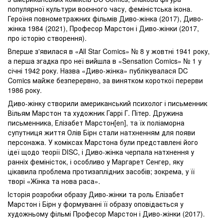
популярної культури воєнного часу, феміністська ікона.
Героїня повнометражних фільмів Диво-жінка (2017), Диво-
жінка 1984 (2021), Професор Марстон і Диво-жінки (2017,
про історію створення).
Вперше з'явилася в «All Star Comics» № 8 у жовтні 1941 року,
а перша згадка про неї вийшла в «Sensation Comics» № 1 у
січні 1942 року. Назва «Диво-жінка» публікувалася DC
Comics майже безперервно, за винятком короткої перерви
1986 року.
Диво-жінку створили американський психолог і письменник
Вільям Марстон та художник Гаррі Г. Пітер. Дружина
письменника, Елізабет Марстон[en], та їх поліаморна
супутниця життя Олів Бірн стали натхненням для появи
персонажа. У коміксах Марстона були представлені його
ідеї щодо теорії DISC, і Диво-жінка черпала натхнення у
ранніх феміністок, і особливо у Маргарет Сенгер, яку
цікавила проблема протизаплідних засобів; зокрема, у її
творі «Жінка та нова раса».
Історія розробки образу Диво-жінки та роль Елізабет
Марстон і Бірн у формуванні її образу оповідається у
художньому фільмі Професор Марстон і Диво-жінки (2017).