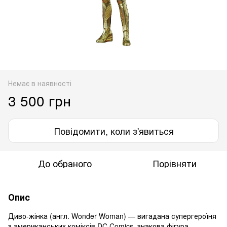
Немає в наявності
3 500 грн
Повідомити, коли з'явиться
До обраного
Порівняти
Опис
Диво-жінка (англ. Wonder Woman) — вигадана супергероїня
з американських коміксів DC Comics, знакова фігура