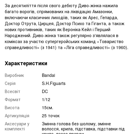
За десятиліття після свого дебюту Диво-жінка нажила
багато ворогів, спрямованих на ліквідацію Амазонки,
включаючи класичних лиходіїв, таких як Арес, Гепарда,
Доктор Отрута, Цирцея, Доктор Психо та Гіганта, а також
нових противників, таких як Вероніка Кейл і Перший
Народжений. Диво-жінка також регулярно з'являлася в
коміксах за участю супергеройських команд «Товариство
справедливості» (з 1941) та «Ліга справедливості» (з 1960).
Характеристики
Виробник
Bandai
Серія
S.H.Figuarts
Всесвіт
DC
Формат
1/12
Висота
15см.
Артикуляція
25 точок
Аксесуари у
Змінна голова без шолому, змінне
комплекті
волосся, крила, підставка, підставки під
крила, лассо правди