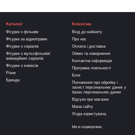
Каталог
Клієнтам
Фігурки з фільмів
Вхід до кабінету
Фігурки за відеоіграми
Про нас
Фігурки з серіалів
Оплата і доставка
Фігурки з мультфільмів/
Обмін та повернення
анімаційних серіалів
Контактна інформація
Фігурки з коміксів
Програма лояльності
Різне
Блог
Бренди
Положення про обробку і
захист персональних даних у
базах персональних даних
Відгуки про магазин
Мапа сайту
Угода користувача
Ми в соцмережах