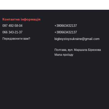
Контактна інформація
097 492-58-04
+380663432137
066 343-21-37
+380663432137
bigboystoysukraine@gmail.com
Передзвонити вам?
Полтава, вул. Маршала Бірюзова
Мапа проїзду