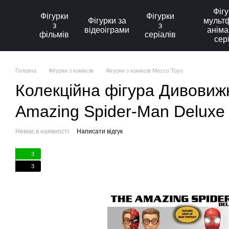
Перейти до основного контенту
Фігу
Фігурки
Фігурки
Фігурки за
мультф
з
з
відеоіграми
аніма
фільмів
серіалів
сер
Головна
Фігурки з коміксів
Фігурки з коміксів Mezco Toys
Колекційна фігура Дивовижн
Amazing Spider-Man Deluxe
Немає в наявності
Написати відгук
3
3