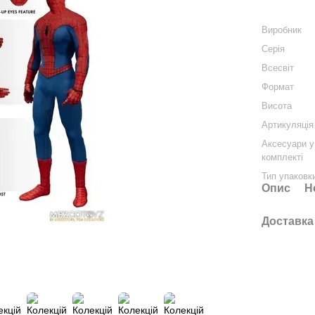
Виробник
Серія
Всесвіт
Формат
Висота
Артикуляція
Аксесуари у
комплекті
Тип упаковк
Опис
Н
Доставка