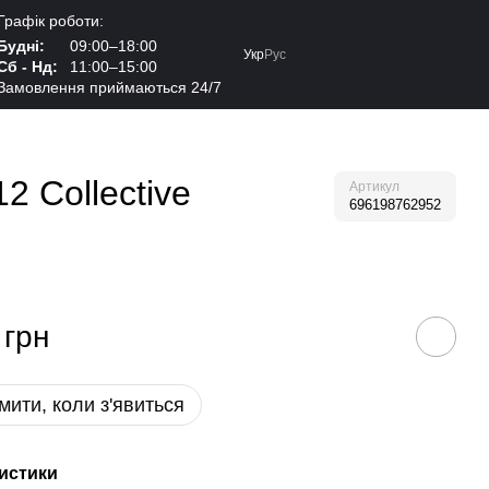
Графік роботи:
Будні:
09:00–18:00
Укр
Рус
Сб - Нд:
11:00–15:00
Замовлення приймаються 24/7
 Collective
Артикул
696198762952
 грн
мити, коли з'явиться
истики