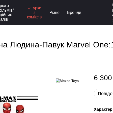
рки з
Фігурки
ільмів/
з
Різне
Бренди
ційних
коміксів
іалів
а Людина-Павук Marvel One:12
6 300
Повідо
Характер