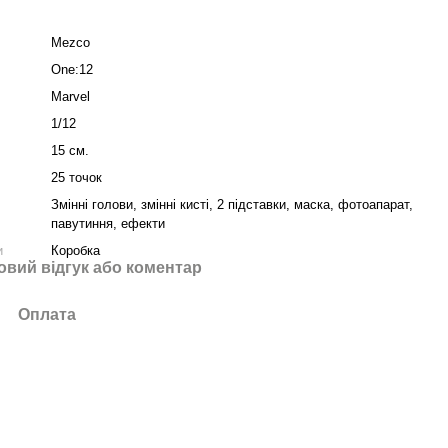
Mezco
One:12
Marvel
1/12
15 см.
25 точок
Змінні голови, змінні кисті, 2 підставки, маска, фотоапарат,
павутиння, ефекти
и
Коробка
овий відгук або коментар
Оплата