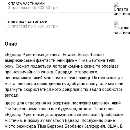
ОПЛАТА ЧАСТИНАМИ
3 платежі по 5 333.33 грн
ПОКУПКА ЧАСТИНАМИ
3 платежі по 5 333.33 грн
Опис
«Едвард Руки-ножиці» (англ. Edward Scissorhands) —
американський фантастичний фільм Тіма Бертона 1990
року. Сюжет подається як трагікомічна казка та оповідає
про незвичайного юнака, Едварда, створеного
винахідником, який мав замість рук ножиці. Потрапивши до
міста, він попри свою дивність здобуває славу, але містяни
прагнуть скористатися його довірливістю задля особистої
вигоди.
Ідеєю для створення кінокартини послужив малюнок, який
Тім Бертон намалював ще будучи підлітком. Початково
«Едвард Руки-ножиці» задумувався як мюзикл. Прообразом
містечка, в якому з'являється Едвард, послужило рідне
місто режисера Тіма Бертона Бербанк (Каліфорнія, США). В