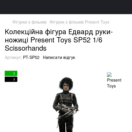
Фігурки з фільмів
Фігурки з фільмів Present Toys
Колекційна фігура Едвард руки-
ножиці Present Toys SP52 1/6
Scissorhands
Артикул:
PT-SP52
Написати відгук
3
3