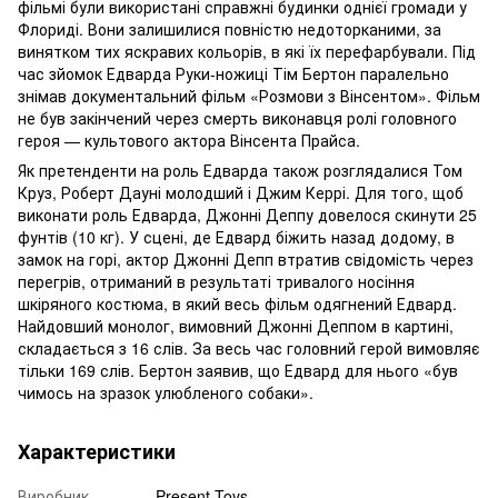
фільмі були використані справжні будинки однієї громади у
Флориді. Вони залишилися повністю недоторканими, за
винятком тих яскравих кольорів, в які їх перефарбували. Під
час зйомок Едварда Руки-ножиці Тім Бертон паралельно
знімав документальний фільм «Розмови з Вінсентом». Фільм
не був закінчений через смерть виконавця ролі головного
героя — культового актора Вінсента Прайса.
Як претенденти на роль Едварда також розглядалися Том
Круз, Роберт Дауні молодший і Джим Керрі. Для того, щоб
виконати роль Едварда, Джонні Деппу довелося скинути 25
фунтів (10 кг). У сцені, де Едвард біжить назад додому, в
замок на горі, актор Джонні Депп втратив свідомість через
перегрів, отриманий в результаті тривалого носіння
шкіряного костюма, в який весь фільм одягнений Едвард.
Найдовший монолог, вимовний Джонні Деппом в картині,
складається з 16 слів. За весь час головний герой вимовляє
тільки 169 слів. Бертон заявив, що Едвард для нього «був
чимось на зразок улюбленого собаки».
Характеристики
Виробник
Present Toys