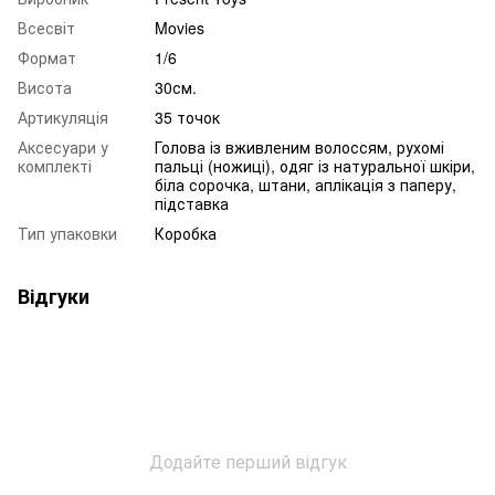
Всесвіт
Movies
Формат
1/6
Висота
30см.
Артикуляція
35 точок
Аксесуари у
Голова із вживленим волоссям, рухомі
комплекті
пальці (ножиці), одяг із натуральної шкіри,
біла сорочка, штани, аплікація з паперу,
підставка
Тип упаковки
Коробка
Відгуки
Додайте перший відгук