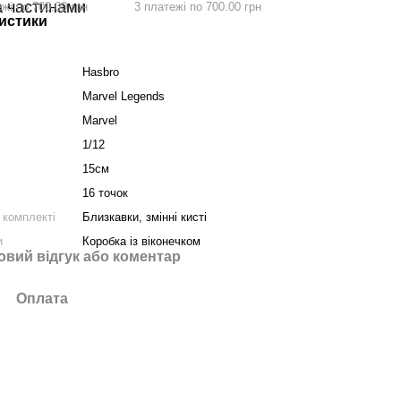
жі по 700.00 грн
3 платежі по 700.00 грн
истики
Hasbro
Marvel Legends
Marvel
1/12
15см
16 точок
 комплекті
Близкавки, змінні кисті
и
Коробка із віконечком
овий відгук або коментар
Оплата