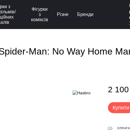
рки з
Фігурки
ільмів/
з
Різне
Бренди
ційних
коміксів
іалів
Spider-Man: No Way Home Marv
2 100
Купити
ОПЛАТА