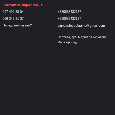
Контактна інформація
097 492-58-04
+380663432137
066 343-21-37
+380663432137
bigboystoysukraine@gmail.com
Передзвонити вам?
Полтава, вул. Маршала Бірюзова
Мапа проїзду