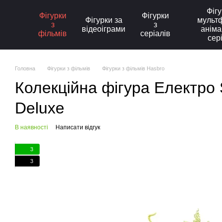
Перейти до основного контенту
Фігу
Фігурки
Фігурки
Фігурки за
мультф
з
з
відеоіграми
аніма
фільмів
серіалів
сер
Головна
Фігурки з фільмів
Фігурки з фільмів Hasbro
Колекційна фігура Електро 
Deluxe
В наявності
Написати відгук
3
3