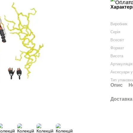
3 плате
Характер
Виробник
Серія
Всесвіт
Формат
Висота
Артикуляція
Аксесуари у
Тип упаковк
Опис
Н
Доставка