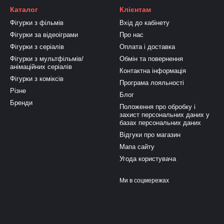
Каталог
Клієнтам
Фігурки з фільмів
Вхід до кабінету
Фігурки за відеоіграми
Про нас
Фігурки з серіалів
Оплата і доставка
Фігурки з мультфільмів/
Обмін та повернення
анімаційних серіалів
Контактна інформація
Фігурки з коміксів
Програма лояльності
Різне
Блог
Бренди
Положення про обробку і
захист персональних даних у
базах персональних даних
Відгуки про магазин
Мапа сайту
Угода користувача
Ми в соцмережах