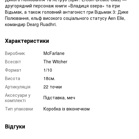
другорядний персонаж книги «Владиця озера» та ігри
Відьмак, а також головний антагоніст гри Відьмак 3: Дике
Полювання, ельф високого соціального статусу Aen Elle,
командир Dearg Ruadhri.
Характеристики
Виробник
McFarlane
Всесвіт
The Witcher
Формат
1/10
Висота
18см.
Артикуляція
22 точки
Аксесуари у
Підставка, меч
комплекті
Тип упаковки
Коробка із віконечком
Відгуки