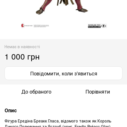
Немає в наявності
1 000 грн
Повідомити, коли з'явиться
До обраного
Порівняти
Опис
Фігура Ередіна Бреакк Гласа, відомого також як Король
Дикого Полювання та Яструб (ориг. Eredin Bréacc Glas) —