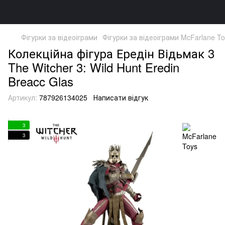
Фігурки за відеоіграми
Фігурки за відеоіграми McFarlane T
Колекційна фігура Ередін Відьмак 3
The Witcher 3: Wild Hunt Eredin
Breacc Glas
Артикул:
787926134025
Написати відгук
3
3