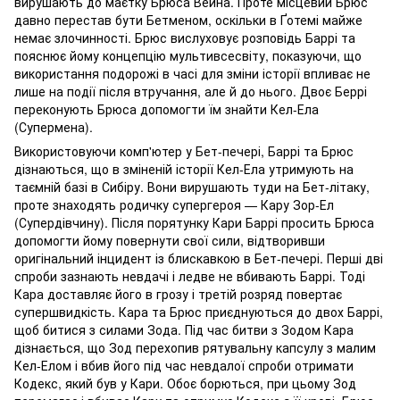
вирушають до маєтку Брюса Вейна. Проте місцевий Брюс
давно перестав бути Бетменом, оскільки в Ґотемі майже
немає злочинності. Брюс вислуховує розповідь Баррі та
пояснює йому концепцію мультивсесвіту, показуючи, що
використання подорожі в часі для зміни історії впливає не
лише на події після втручання, але й до нього. Двоє Беррі
переконують Брюса допомогти їм знайти Кел-Ела
(Супермена).
Використовуючи комп'ютер у Бет-печері, Баррі та Брюс
дізнаються, що в зміненій історії Кел-Ела утримують на
таємній базі в Сибіру. Вони вирушають туди на Бет-літаку,
проте знаходять родичку супергероя — Кару Зор-Ел
(Супердівчину). Після порятунку Кари Баррі просить Брюса
допомогти йому повернути свої сили, відтворивши
оригінальний інцидент із блискавкою в Бет-печері. Перші дві
спроби зазнають невдачі і ледве не вбивають Баррі. Тоді
Кара доставляє його в грозу і третій розряд повертає
супершвидкість. Кара та Брюс приєднуються до двох Баррі,
щоб битися з силами Зода. Під час битви з Зодом Кара
дізнається, що Зод перехопив рятувальну капсулу з малим
Кел-Елом і вбив його під час невдалої спроби отримати
Кодекс, який був у Кари. Обоє борються, при цьому Зод