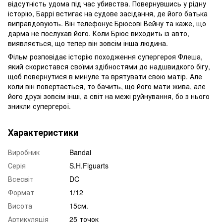
відсутність удома під час убивства. Повернувшись у рідну
історію, Баррі встигає на судове засідання, де його батька
виправдовують. Він телефонує Брюсові Вейну та каже, що
дарма не послухав його. Коли Брюс виходить із авто,
виявляється, що тепер він зовсім інша людина.
Фільм розповідає історію походження супергероя Флеша,
який скористався своїми здібностями до надшвидкого бігу,
щоб повернутися в минуле та врятувати свою матір. Але
коли він повертається, то бачить, що його мати жива, але
його друзі зовсім інші, а світ на межі руйнування, бо з нього
зникли супергерої.
Характеристики
Виробник
Bandai
Серія
S.H.Figuarts
Всесвіт
DC
Формат
1/12
Висота
15см.
Артикуляція
25 точок