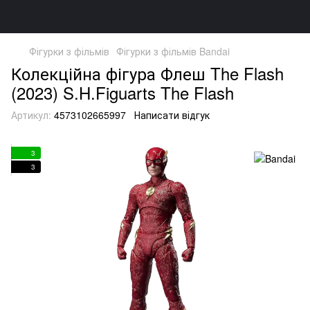
Фігурки з фільмів
Фігурки з фільмів Bandai
Колекційна фігура Флеш The Flash
(2023) S.H.Figuarts The Flash
Артикул:
4573102665997
Написати відгук
3
3