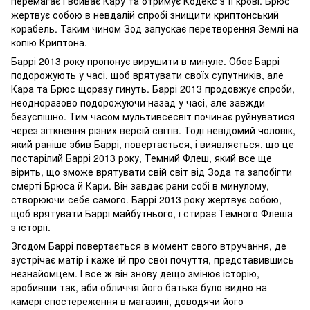
перемагає і вбиває Кару та отримує Кодекс з її крові. Брюс
жертвує собою в невдалій спробі знищити криптонський
корабель. Таким чином Зод запускає перетворення Землі на
копію Криптона.
Баррі 2013 року пропонує вирушити в минуле. Обоє Баррі
подорожують у часі, щоб врятувати своїх супутників, але
Кара та Брюс щоразу гинуть. Баррі 2013 продовжує спроби,
неодноразово подорожуючи назад у часі, але завжди
безуспішно. Тим часом мультивсесвіт починає руйнуватися
через зіткнення різних версій світів. Тоді невідомий чоловік,
який раніше збив Баррі, повертається, і виявляється, що це
постарілий Баррі 2013 року, Темний Флеш, який все ще
вірить, що зможе врятувати свій світ від Зода та запобігти
смерті Брюса й Кари. Він завдає рани собі в минулому,
створюючи себе самого. Баррі 2013 року жертвує собою,
щоб врятувати Баррі майбутнього, і стирає Темного Флеша
з історії.
Згодом Баррі повертається в момент свого втручання, де
зустрічає матір і каже їй про свої почуття, представившись
незнайомцем. І все ж він знову дещо змінює історію,
зробивши так, аби обличчя його батька було видно на
камері спостереження в магазині, доводячи його