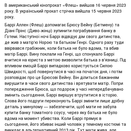
В американський кінопрокат «Флеш» вийшов 16 червня 2023
року. В український прокат стрічка вийшла 15 червня 2023
року.
Баррі Аллен (Флеш) допомагає Брюсу Вейну (Бетмену) та
Діані Прінс (Диво-жінці) зупинити пограбування банку в
Ґотемі. Наступної ночі Баррі відвідує дім свого дитинства,
де жив з матір'ю Норою та батьком Генрі. Одного разу туди
ввірвався грабіжник, коли батька не було вдома, та вбив
матір Баррі. Вину поклали на Генрі, що спонукало Баррі
вчитися на юриста з метою визволити батька з в'язниці. Під
впливом емоцій Баррі випадково користується Силою
Швидкості, щоб повернутися в часі на початок дня, і потім
розповідає про це Брюсові Вейну. Він ділиться бажанням
вирушити в часи свого дитинства і врятувати матір. Попри
попередження Брюса, що подорож у часі непередбачувано
змінить сьогодення, Баррі вирішує втрутитися в історію.
Слова його подруги переконують Баррі змінити лише дрібну
деталь у минулому — забезпечити, щоб мати не забула
купити банку томатного соусу, через яку батька не було
вдома на момент убивства. Коли Баррі прямує в
сьогодення, його збиває інший чоловік у темному костюмі та
викидає в альтернативний 2013 рік. Тут мати жива, але