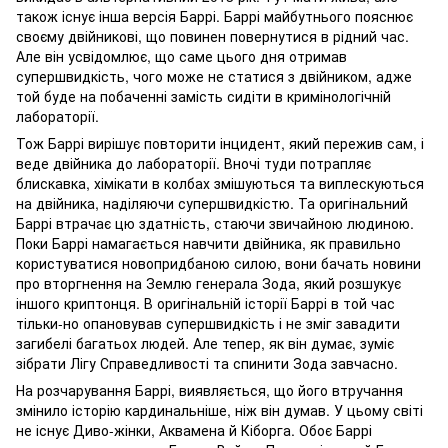
також існує інша версія Баррі. Баррі майбутнього пояснює
своєму двійникові, що повинен повернутися в рідний час.
Але він усвідомлює, що саме цього дня отримав
супершвидкість, чого може не статися з двійником, адже
той буде на побаченні замість сидіти в кримінологічній
лабораторії.
Тож Баррі вирішує повторити інцидент, який пережив сам, і
веде двійника до лабораторії. Вночі туди потрапляє
блискавка, хімікати в колбах змішуються та виплескуються
на двійника, наділяючи супершвидкістю. Та оригінальний
Баррі втрачає цю здатність, стаючи звичайною людиною.
Поки Баррі намагається навчити двійника, як правильно
користуватися новопридбаною силою, вони бачать новини
про вторгнення на Землю генерала Зода, який розшукує
іншого криптонця. В оригінальній історії Баррі в той час
тільки-но опановував супершвидкість і не зміг завадити
загибелі багатьох людей. Але тепер, як він думає, зуміє
зібрати Лігу Справедливості та спинити Зода завчасно.
На розчарування Баррі, виявляється, що його втручання
змінило історію кардинальніше, ніж він думав. У цьому світі
не існує Диво-жінки, Аквамена й Кіборга. Обоє Баррі