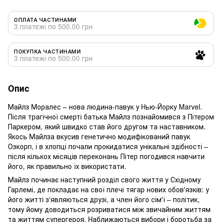
ОПЛАТА ЧАСТИНАМИ
3 платежі по 500.00 грн
ПОКУПКА ЧАСТИНАМИ
3 платежі по 500.00 грн
Опис
Майлз Моралес – нова людина-павук у Нью-Йорку Marvel.
Після трагічної смерті батька Майлз познайомився з Пітером
Паркером, який швидко став його другом та наставником.
Якось Майлза вкусив генетично модифікований павук
Озкорп, і в хлопці почали прокидатися унікальні здібності –
після кількох місяців переконань Пітер погодився навчити
його, як правильно їх використати.
Майлз починає наступний розділ свого життя у Східному
Гарлемі, де покладає на свої плечі тягар нових обов'язків: у
його житті з'являються друзі, а член його сім'ї – політик,
тому йому доводиться розриватися між звичайним життям
та життям супергероя. Наближаються вибори і боротьба за