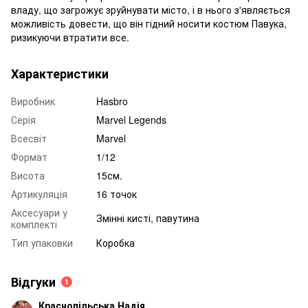
владу, що загрожує зруйнувати місто, і в нього з'являється
можливість довести, що він гідний носити костюм Павука,
ризикуючи втратити все.
Характеристики
Виробник
Hasbro
Серія
Marvel Legends
Всесвіт
Marvel
Формат
1/12
Висота
15см.
Артикуляція
16 точок
Аксесуари у
Змінні кисті, павутина
комплекті
Тип упаковки
Коробка
Відгуки
1
Краснопільська Надія