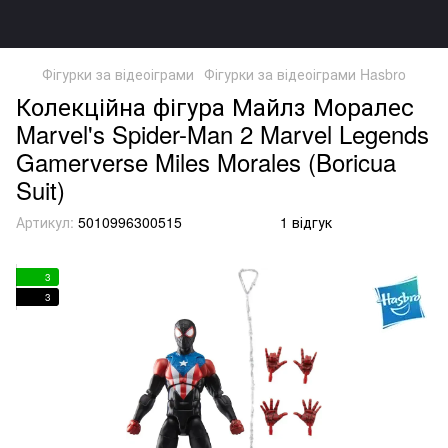
Фігурки за відеоіграми
Фігурки за відеоіграми Hasbro
Колекційна фігура Майлз Моралес
Marvel's Spider-Man 2 Marvel Legends
Gamerverse Miles Morales (Boricua
Suit)
Артикул:
5010996300515
1 відгук
3
3