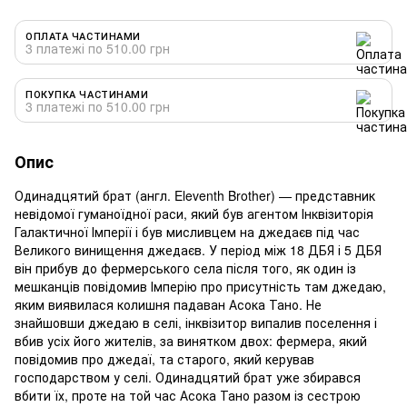
ОПЛАТА ЧАСТИНАМИ
3 платежі по 510.00 грн
ПОКУПКА ЧАСТИНАМИ
3 платежі по 510.00 грн
Опис
Одинадцятий брат (англ. Eleventh Brother) — представник
невідомої гуманоїдної раси, який був агентом Інквізиторія
Галактичної Імперії і був мисливцем на джедаєв під час
Великого винищення джедаєв. У період між 18 ДБЯ і 5 ДБЯ
він прибув до фермерського села після того, як один із
мешканців повідомив Імперію про присутність там джедаю,
яким виявилася колишня падаван Асока Тано. Не
знайшовши джедаю в селі, інквізитор випалив поселення і
вбив усіх його жителів, за винятком двох: фермера, який
повідомив про джедаї, та старого, який керував
господарством у селі. Одинадцятий брат уже збирався
вбити їх, проте на той час Асока Тано разом із сестрою