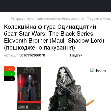
Фігурки з мультфільмів/анімаційних серіалів
Фігурки з муль
Колекційна фігура Одинадцятий
брат Star Wars: The Black Series
Eleventh Brother (Maul- Shadow Lord)
(пошкоджено пакування)
Артикул:
5010996366078
1 відгук
−10%
3
3