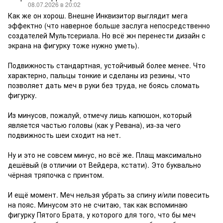
08.07.2026 в 20:02
Как же он хорош. Внешне Инквизитор выглядит мега
эффектно (что наверное больше заслуга непосредственно
создателей Мультсериала. Но всё жн перенести дизайн с
экрана на фигурку тоже нужно уметь).
Подвижность стандартная, устойчивый более менее. Что
характерно, пальцы тонкие и сделаны из резины, что
позволяет дать меч в руки без труда, не боясь сломать
фигурку.
Из минусов, пожалуй, отмечу лишь капюшон, который
является частью головы (как у Ревана), из-за чего
подвижность шеи сходит на нет.
Ну и это не совсем минус, но всё же. Плащ максимально
дешёвый (в отличии от Вейдера, кстати). Это буквально
чёрная тряпочка с принтом.
И ещё момент. Меч нельзя убрать за спину и/или повесить
на пояс. Минусом это не считаю, так как вспоминаю
фигурку Пятого Брата, у которого для того, что бы меч