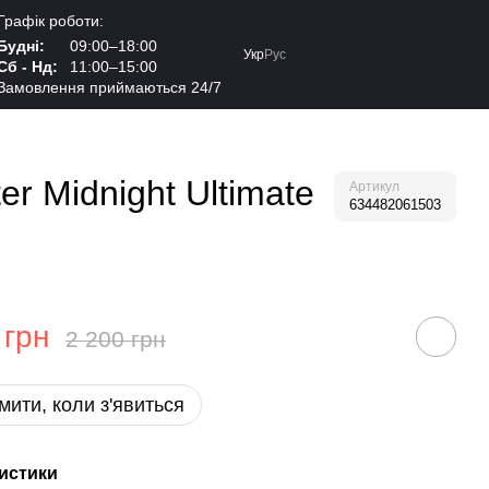
Графік роботи:
Будні:
09:00–18:00
Укр
Рус
Сб - Нд:
11:00–15:00
Замовлення приймаються 24/7
r Midnight Ultimate
Артикул
634482061503
 грн
2 200 грн
мити, коли з'явиться
истики