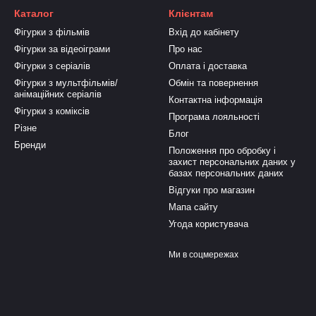
Каталог
Клієнтам
Фігурки з фільмів
Вхід до кабінету
Фігурки за відеоіграми
Про нас
Фігурки з серіалів
Оплата і доставка
Фігурки з мультфільмів/
Обмін та повернення
анімаційних серіалів
Контактна інформація
Фігурки з коміксів
Програма лояльності
Різне
Блог
Бренди
Положення про обробку і
захист персональних даних у
базах персональних даних
Відгуки про магазин
Мапа сайту
Угода користувача
Ми в соцмережах