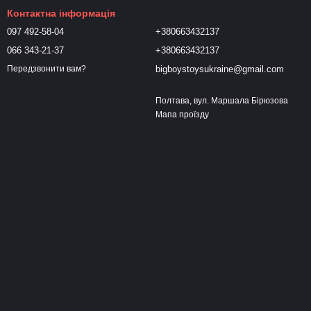
Контактна інформація
097 492-58-04
+380663432137
066 343-21-37
+380663432137
bigboystoysukraine@gmail.com
Передзвонити вам?
Полтава, вул. Маршала Бірюзова
Мапа проїзду