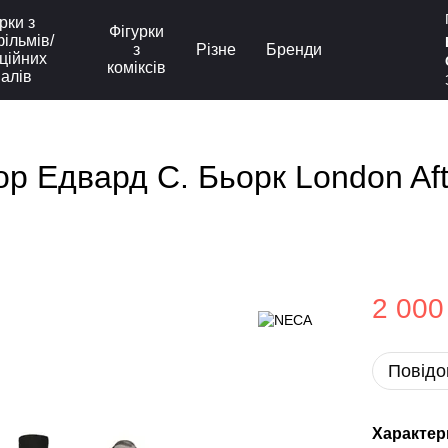
рки з
Фігурки
ільмів/
з
Різне
Бренди
ційних
коміксів
іалів
р Едвард С. Бьорк London Afte
2 000
Повідо
Характер