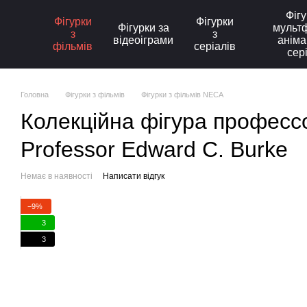
Перейти до основного контенту
Фігу
Фігурки
Фігурки
Фігурки за
мультф
з
з
відеоіграми
аніма
фільмів
серіалів
сер
Головна
Фігурки з фільмів
Фігурки з фільмів NECA
Колекційна фігура профессо
Professor Edward C. Burke
Немає в наявності
Написати відгук
−9%
3
3