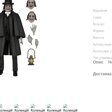
Виробник
Серія
Всесвіт
Формат
Висота
Артикуляція
Аксесуари у
Тип упаковк
Опис
Н
Доставка