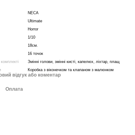
NECA
Ultimate
Horror
1/10
18см.
16 точок
 комплекті
Змінні голови, змінні кисті, капелюх, ліхтар, плащ
и
Коробка з віконечком та клапаном з малюнком
овий відгук або коментар
Оплата