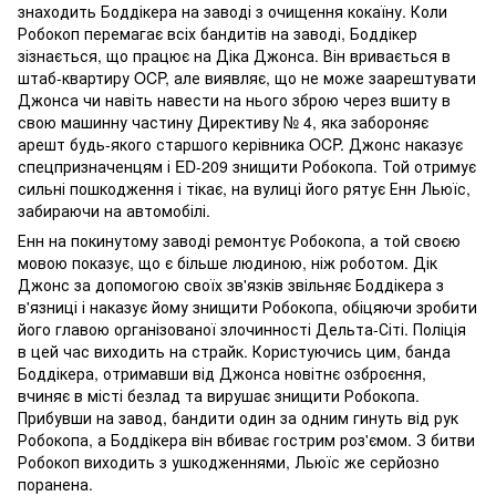
знаходить Боддікера на заводі з очищення кокаїну. Коли
Робокоп перемагає всіх бандитів на заводі, Боддікер
зізнається, що працює на Діка Джонса. Він вривається в
штаб-квартиру OCP, але виявляє, що не може заарештувати
Джонса чи навіть навести на нього зброю через вшиту в
свою машинну частину Директиву № 4, яка забороняє
арешт будь-якого старшого керівника OCP. Джонс наказує
спецпризначенцям і ED-209 знищити Робокопа. Той отримує
сильні пошкодження і тікає, на вулиці його рятує Енн Льюїс,
забираючи на автомобілі.
Енн на покинутому заводі ремонтує Робокопа, а той своєю
мовою показує, що є більше людиною, ніж роботом. Дік
Джонс за допомогою своїх зв'язків звільняє Боддікера з
в'язниці і наказує йому знищити Робокопа, обіцяючи зробити
його главою організованої злочинності Дельта-Сіті. Поліція
в цей час виходить на страйк. Користуючись цим, банда
Боддікера, отримавши від Джонса новітнє озброєння,
вчиняє в місті безлад та вирушає знищити Робокопа.
Прибувши на завод, бандити один за одним гинуть від рук
Робокопа, а Боддікера він вбиває гострим роз'ємом. З битви
Робокоп виходить з ушкодженнями, Льюїс же серйозно
поранена.