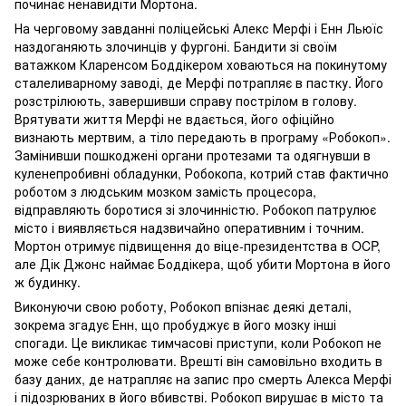
починає ненавидіти Мортона.
На черговому завданні поліцейські Алекс Мерфі і Енн Льюїс
наздоганяють злочинців у фургоні. Бандити зі своїм
ватажком Кларенсом Боддікером ховаються на покинутому
сталеливарному заводі, де Мерфі потрапляє в пастку. Його
розстрілюють, завершивши справу пострілом в голову.
Врятувати життя Мерфі не вдається, його офіційно
визнають мертвим, а тіло передають в програму «Робокоп».
Замінивши пошкоджені органи протезами та одягнувши в
куленепробивні обладунки, Робокопа, котрий став фактично
роботом з людським мозком замість процесора,
відправляють боротися зі злочинністю. Робокоп патрулює
місто і виявляється надзвичайно оперативним і точним.
Мортон отримує підвищення до віце-президентства в OCP,
але Дік Джонс наймає Боддікера, щоб убити Мортона в його
ж будинку.
Виконуючи свою роботу, Робокоп впізнає деякі деталі,
зокрема згадує Енн, що пробуджує в його мозку інші
спогади. Це викликає тимчасові приступи, коли Робокоп не
може себе контролювати. Врешті він самовільно входить в
базу даних, де натрапляє на запис про смерть Алекса Мерфі
і підозрюваних в його вбивстві. Робокоп вирушає в місто та