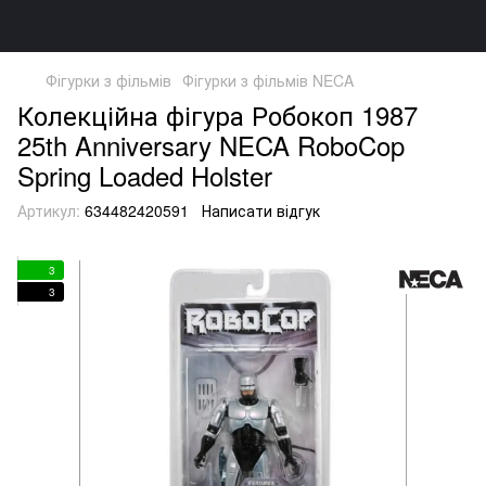
Фігурки з фільмів
Фігурки з фільмів NECA
Колекційна фігура Робокоп 1987
25th Anniversary NECA RoboCop
Spring Loaded Holster
Артикул:
634482420591
Написати відгук
3
3