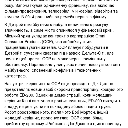
року. Започаткував однойменну франшизу, яка включає
фільми-продовження, телесеріал, міні-серіал, відеоігри та
комікси. В 2014 році вийшов ремейк першого фільму.
В Детройті майбутнього набула величезного розгулу
злочинність, а саме місто опинилося у фінансовій кризі.
Міський уряд укладає контракт з корпорацією Omni
Consumer Products (OCP), яка зобов'язується
працевлаштувати жителів. OCP планує побудувати в
Детройті сучасний квартал під назвою Дельта-Сіті, але
почати цей проект OCP не може через кримінальну
обстановку. Паралельно у випусках новин показується світ
майбутнього, сповнений конфліктів і техногенних
катастроф.
На зустрічі керівництва OCP віце-президент Дік Джонс
представляє новий засіб охорони правопорядку: крокуючого
робота ED-209. Однак на демонстрації, коли молодший
керівник Кінні виступає в ролі «злочинця», ED-209 виходить
з ладу, не реагуючи на покладену зброю і підняті руки.
Робот розстрілює його, після чого Боб Мортон, інший
молодий керівник, пропонує главі OCP свою, більш
прийнятну програму «Робокоп». Дік Джонс з цього приводу