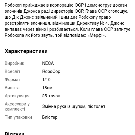
Робокоп приїжджає в корпорацію OCP і демонструє докази
злочинів Джонса раді директорів OCP. Глава OCP оголошує,
що Дік Джонс звільнений і цим дає Робокопу право
розстріляти злочинця, відмінивши Директиву № 4. Джонс
випадає через вікно і розбивається. Коли глава OCP запитує
Робокопа як його звуть, той відповідає: «Мерфі».
Характеристики
Виробник
NECA
Всесвіт
RoboCop
Формат
1/10
Висота
18см.
Артикуляція
25 точок
Аксесуари у
Змінна рука із щупом, пістолет
комплекті
Тип упаковки
Блістер
Відгуки