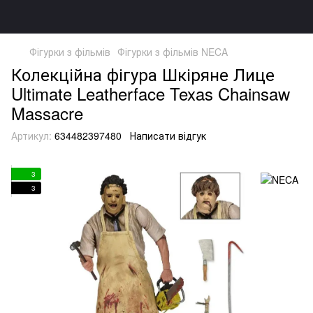
Фігурки з фільмів
Фігурки з фільмів NECA
Колекційна фігура Шкіряне Лице
Ultimate Leatherface Texas Chainsaw
Massacre
Артикул:
634482397480
Написати відгук
3
3