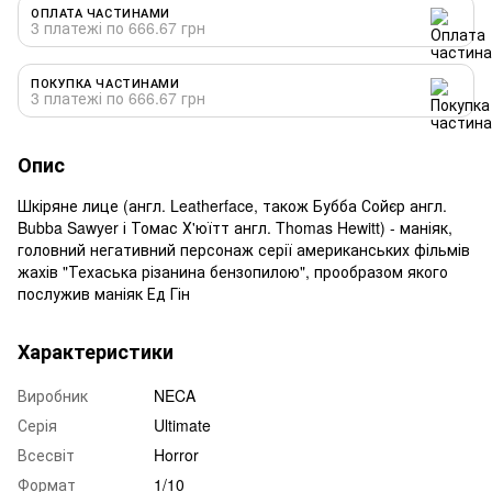
ОПЛАТА ЧАСТИНАМИ
3 платежі по 666.67 грн
ПОКУПКА ЧАСТИНАМИ
3 платежі по 666.67 грн
Опис
Шкіряне лице (англ. Leatherface, також Бубба Сойєр англ.
Bubba Sawyer і Томас Х'юїтт англ. Thomas Hewitt) - маніяк,
головний негативний персонаж серії американських фільмів
жахів "Техаська різанина бензопилою", прообразом якого
послужив маніяк Ед Гін
Характеристики
Виробник
NECA
Серія
Ultimate
Всесвіт
Horror
Формат
1/10