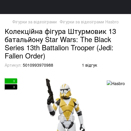
Фігурки за відеоіграми
Фігурки за відеоіграми Hasbro
Колекційна фігура Штурмовик 13
батальйону Star Wars: The Black
Series 13th Battalion Trooper (Jedi:
Fallen Order)
Артикул:
5010993970988
1 відгук
3
3