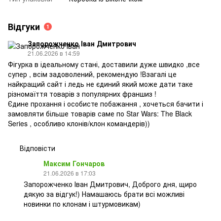
Відгуки
1
Запорожченко Іван Дмитрович
21.06.2026 в 14:59
Фігурка в ідеальному стані, доставили дуже швидко ,все
супер , всім задоволений, рекомендую !Взагалі це
найкращий сайт і ледь не єдиний який може дати таке
різномаїття товарів з популярних франшиз !
Єдине прохання і особисте побажання , хочеться бачити і
замовляти більше товарів саме по Star Wars: The Black
Series , особливо клонів/клон командерів))
Відповісти
Максим Гончаров
21.06.2026 в 17:03
Запорожченко Іван Дмитрович, Доброго дня, щиро
дякую за відгук!) Намашаюсь брати всі можливі
новинки по клонам і штурмовикам)