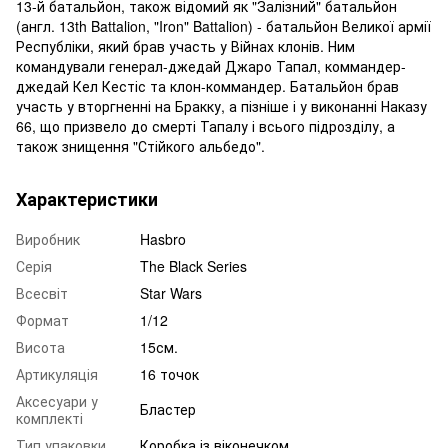
13-й батальйон, також відомий як "Залізний" батальйон
(англ. 13th Battalion, "Iron" Battalion) - батальйон Великої армії
Республіки, який брав участь у Війнах клонів. Ним
командували генерал-джедай Джаро Тапал, коммандер-
джедай Кел Кестіс та клон-коммандер. Батальйон брав
участь у вторгненні на Бракку, а пізніше і у виконанні Наказу
66, що призвело до смерті Тапалу і всього підрозділу, а
також знищення "Стійкого альбедо".
Характеристики
Виробник
Hasbro
Серія
The Black Series
Всесвіт
Star Wars
Формат
1/12
Висота
15см.
Артикуляція
16 точок
Аксесуари у
Бластер
комплекті
Тип упаковки
Коробка із віконечком