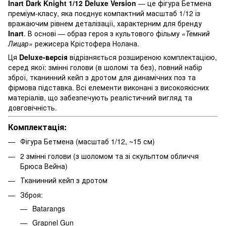
Inart Dark Knight 1/12 Deluxe Version
— це фігура Бетмена
преміум-класу, яка поєднує компактний масштаб 1/12 із
вражаючим рівнем деталізації, характерним для бренду
Inart
. В основі — образ героя з культового фільму
«Темний
Лицар»
режисера Крістофера Нолана.
Ця
Deluxe-версія
відрізняється розширеною комплектацією,
серед якої: змінні голови (в шоломі та без), повний набір
зброї, тканинний кейп з дротом для динамічних поз та
фірмова підставка. Всі елементи виконані з високоякісних
матеріалів, що забезпечують реалістичний вигляд та
довговічність.
Комплектація:
Фігура Бетмена (масштаб 1/12, ~15 см)
2 змінні голови (з шоломом та зі скульптом обличчя
Брюса Вейна)
Тканинний кейп з дротом
Зброя:
Batarangs
Grapnel Gun