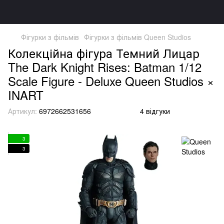
Фігурки з фільмів
Фігурки з фільмів Queen Studios
Колекційна фігура Темний Лицар
The Dark Knight Rises: Batman 1/12
Scale Figure - Deluxe Queen Studios ×
INART
Артикул:
6972662531656
4 відгуки
3
3