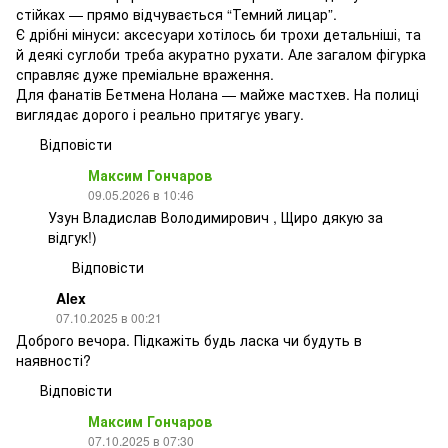
стійках — прямо відчувається “Темний лицар”.
Є дрібні мінуси: аксесуари хотілось би трохи детальніші, та
й деякі суглоби треба акуратно рухати. Але загалом фігурка
справляє дуже преміальне враження.
Для фанатів Бетмена Нолана — майже мастхев. На полиці
виглядає дорого і реально притягує увагу.
Відповісти
Максим Гончаров
09.05.2026 в 10:46
Узун Владислав Володимирович , Щиро дякую за
відгук!)
Відповісти
Alex
07.10.2025 в 00:21
Доброго вечора. Підкажіть будь ласка чи будуть в
наявності?
Відповісти
Максим Гончаров
07.10.2025 в 07:30