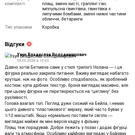
комплекті
плащ, змінні кисті, граплінг-ган,
імппульсна гвинтівка, гвинтівка з
липучими бомбами, змінні нижні частини
обличчя, бетаранги
Тип упаковки
Коробка
Відгуки
4
Узун Владислав Володимирович
09.05.2026 в 10:43
Давно хотів Бетмена саме у стилі трилогії Нолана — і ця
фігурка реально закрила питання. Вживу виглядає набагато
крутіше, ніж на фото. Особливо сподобалось, як зроблений
костюм: купа дрібних текстур, броня виглядає масивно, але
при цьому фігурка не перетворюється на “цеглину” без
рухливості.
Голова взагалі топ. Погляд дуже схожий на Бейла, і немає
цього дивного “пластикового” виразу, який часто буває у
1/12 масштабі. Якщо нормально поставити світло —
виглядає майже як міні-версія кадру з фільму.
Плащ теж порадував. Добре лежить у позах і додає фігурці
ваги та атмосфери. Особливо кайфово виглядає у бойових