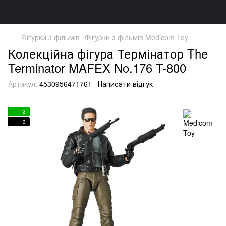
Фігурки з фільмів
Фігурки з фільмів Medicom Toy
Колекційна фігура Термінатор The
Terminator MAFEX No.176 T-800
Артикул:
4530956471761
Написати відгук
3
3