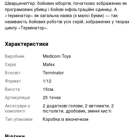
Шварценеґґер: бойових кіборгів, початково зображених як
програмовані убивці і бойові інфільтраційні одиниці. А
«термінатор» як загальна назва (з малої букви) — так
називають бойових роботів усіх серій, зображених у творах
циклу «Термінатор».
Характеристики
Виробник
Medicom Toys
Серія
Mafex
Всесвіт
Terminator
Формат
1/12
Висота
15см.
Артикуляція
25 точок
Аксесуари у
2 додаткові голови, 2 автомати, 2
комплекті
пістолети, дробовик, змінні кисті
Тип упаковки
Коробка із віконечком
Відгуки