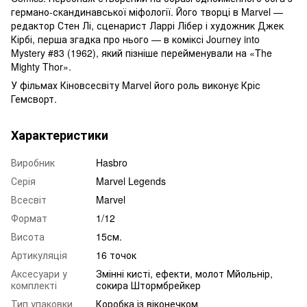
германо-скандинавської міфології. Його творці в Marvel —
редактор Стен Лі, сценарист Ларрі Лібер і художник Джек
Кірбі, перша згадка про нього — в коміксі Journey into
Mystery #83 (1962), який пізніше перейменували на «The
Mighty Thor».
У фільмах Кіновсесвіту Marvel його роль виконує Кріс
Гемсворт.
Характеристики
Виробник
Hasbro
Серія
Marvel Legends
Всесвіт
Marvel
Формат
1/12
Висота
15см.
Артикуляція
16 точок
Аксесуари у
Змінні кисті, ефекти, молот Мйольнір,
комплекті
сокира Штормбрейкер
Тип упаковки
Коробка із віконечком