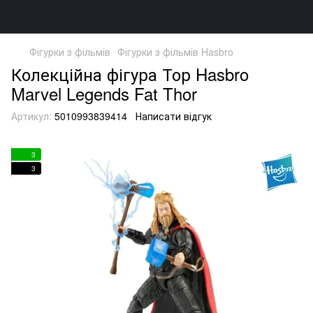
Фігурки з фільмів
Фігурки з фільмів Hasbro
Колекційна фігура Тор Hasbro
Marvel Legends Fat Thor
Артикул:
5010993839414
Написати відгук
3
3