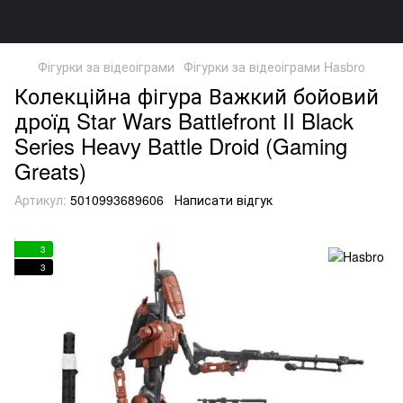
Фігурки за відеоіграми
Фігурки за відеоіграми Hasbro
Колекційна фігура Важкий бойовий
дроїд Star Wars Battlefront II Black
Series Heavy Battle Droid (Gaming
Greats)
Артикул:
5010993689606
Написати відгук
3
3