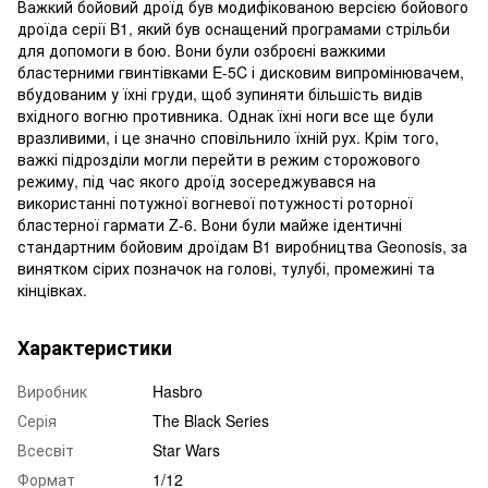
Важкий бойовий дроїд був модифікованою версією бойового
дроїда серії B1, який був оснащений програмами стрільби
для допомоги в бою. Вони були озброєні важкими
бластерними гвинтівками E-5C і дисковим випромінювачем,
вбудованим у їхні груди, щоб зупиняти більшість видів
вхідного вогню противника. Однак їхні ноги все ще були
вразливими, і це значно сповільнило їхній рух. Крім того,
важкі підрозділи могли перейти в режим сторожового
режиму, під час якого дроїд зосереджувався на
використанні потужної вогневої потужності роторної
бластерної гармати Z-6. Вони були майже ідентичні
стандартним бойовим дроїдам B1 виробництва Geonosis, за
винятком сірих позначок на голові, тулубі, промежині та
кінцівках.
Характеристики
Виробник
Hasbro
Серія
The Black Series
Всесвіт
Star Wars
Формат
1/12