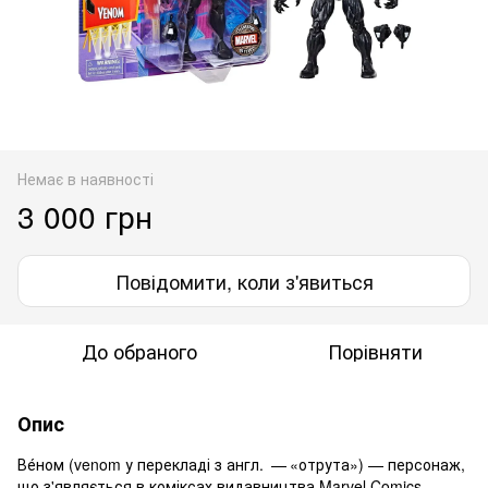
Немає в наявності
3 000 грн
Повідомити, коли з'явиться
До обраного
Порівняти
Опис
Ве́ном (venom у перекладі з англ. — «отрута») — персонаж,
що з'являється в коміксах видавництва Marvel Comics,