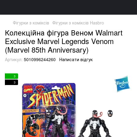
Фігурки з коміксів
Фігурки з коміксів Hasbro
Колекційна фігура Веном Walmart
Exclusive Marvel Legends Venom
(Marvel 85th Anniversary)
Артикул:
5010996244260
Написати відгук
3
3