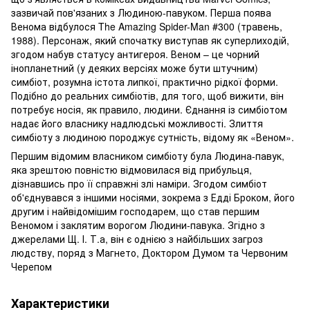
зазвичай пов'язаних з Людиною-павуком. Перша поява
Венома відбулося The Amazing Spider-Man #300 (травень,
1988). Персонаж, який спочатку виступав як суперлиходій,
згодом набув статусу антигероя. Веном – це чорний
інопланетний (у деяких версіях може бути штучним)
симбіот, розумна істота липкої, практично рідкої форми.
Подібно до реальних симбіотів, для того, щоб вижити, він
потребує носія, як правило, людини. Єднання із симбіотом
надає його власнику надлюдські можливості. Злиття
симбіоту з людиною породжує сутність, відому як «Веном».
Першим відомим власником симбіоту була Людина-павук,
яка зрештою повністю відмовилася від прибульця,
дізнавшись про її справжні злі наміри. Згодом симбіот
об'єднувався з іншими носіями, зокрема з Едді Броком, його
другим і найвідомішим господарем, що став першим
Веномом і заклятим ворогом Людини-павука. Згідно з
джерелами Щ. І. Т.а, він є однією з найбільших загроз
людству, поряд з Магнето, Доктором Думом та Червоним
Черепом
Характеристики