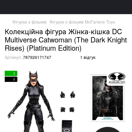
Фігурки з фільмів
Фігурки з фільмів McFarlane Toys
Колекційна фігура Жінка-кішка DC
Multiverse Catwoman (The Dark Knight
Rises) (Platinum Edition)
Артикул:
787926171747
1 відгук
3
3