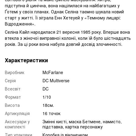
підступна й цинічна, вона націлилася на найбагатших у
Ґотемі у своїх планах. Однак Селіна таємно шукала новий
старт у житті. Її зіграла Енн Хетеуей у «Темному лицарі:
Відродження».
Селіна Кайл народилася 21 вересня 1985 року. Вперше вона
втекла з жіночої виправної колонії, коли їй було шістнадцять
років. За ці роки вона набула довгий досвід злочинності.
Характеристики
Виробник
McFarlane
Серія
DC Multiverse
Всесвіт
DC
Формат
1/10
Висота
18см.
Артикуляція
16 точок
Аксесуари у
Змінні кисті, маска Бетмене, намисто,
комплекті
підставка, картка персонажу
Тип упаковки
Коробка із віконечком