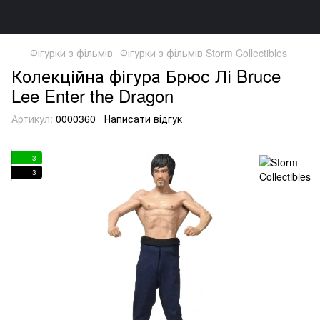
Фігурки з фільмів
Фігурки з фільмів Storm Collectibles
Колекційна фігура Брюс Лі Bruce
Lee Enter the Dragon
Артикул:
0000360
Написати відгук
3
3