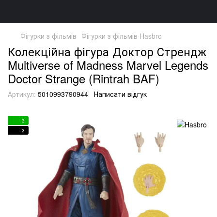
Фігурки з фільмів
Фігурки з фільмів Hasbro
Колекційна фігура Доктор Стрендж
Multiverse of Madness Marvel Legends
Doctor Strange (Rintrah BAF)
Артикул:
5010993790944
Написати відгук
3
3