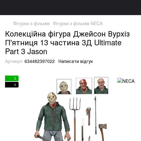
Фігурки з фільмів
Фігурки з фільмів NECA
Колекційна фігура Джейсон Вурхіз
П'ятниця 13 частина 3Д Ultimate
Part 3 Jason
Артикул:
634482397022
Написати відгук
3
3