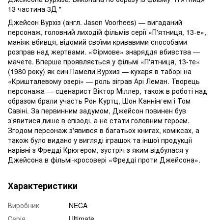
13 частина 3Д "
Джейсон Вурхіз (англ. Jason Voorhees) — вигаданий
персонаж, головний лиходій фільмів серії «П'ятниця, 13-е»,
маніяк-вбивця, відомий своїми кривавими способами
розправ над жертвами. «Фірмове» знаряддя вбивства —
мачете. Вперше проявляється у фільмі «П'ятниця, 13-те»
(1980 року) як син Памели Вурхиз — кухаря в таборі на
«Кришталевому озері» — роль зіграв Арі Леман. Творець
персонажа — сценарист Віктор Міллер, також в роботі над
образом брали участь Рон Куртц, Шон Каннінгем і Том
Савіні. За первинним задумом, Джейсон повинен був
з'явитися лише в епізоді, а не стати головним героєм.
Згодом персонаж з'явився в багатьох книгах, коміксах, а
також було видано у вигляді іграшок та іншої продукції
нарівні з Фредді Крюгером, зустріч з яким відбулася у
Джейсона в фільмі-кросовері «Фредді проти Джейсона».
Характеристики
Виробник
NECA
Серія
Ultimate