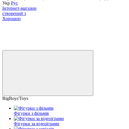
Укр
Рус
Інтернет-магазин
створений з
Хорошоп
BigBoys'Toys
Фігурки з фільмів
Фігурки за відеоіграми