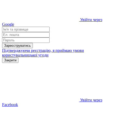
Увійти через
Google
Зареєструватись
Підтверджуючи реєстрацію, я приймаю умови
користувальницької угоди
Закрити
Увійти через
Facebook