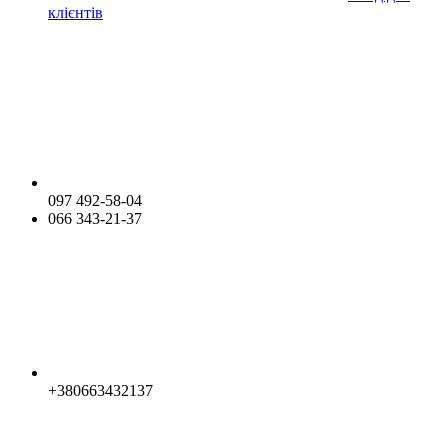
клієнтів
097 492-58-04
066 343-21-37
+380663432137