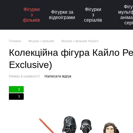
Перейти до основного контенту
Фігу
Фігурки
Фігурки
Фігурки за
мультф
з
з
відеоіграми
аніма
фільмів
серіалів
сер
Головна
Фігурки з фільмів
Фігурки з фільмів Hasbro
Колекційна фігура Кайло Ре
Exclusive)
Немає в наявності
Написати відгук
3
3