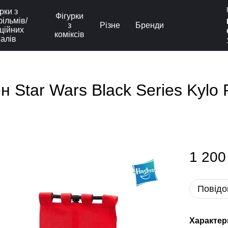
рки з
Фігурки
ільмів/
з
Різне
Бренди
ційних
коміксів
іалів
н Star Wars Black Series Kyl
1 200
Повідо
Характер