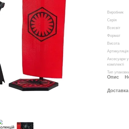
Виробник
Серія
Всесвіт
Формат
Висота
Артикуляція
Аксесуари у
комплекті
Тип упаковк
Опис
Н
Доставка