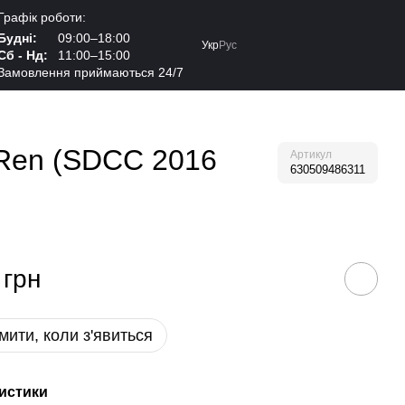
Графік роботи:
Будні:
09:00–18:00
Укр
Рус
Сб - Нд:
11:00–15:00
Замовлення приймаються 24/7
o Ren (SDCC 2016
Артикул
630509486311
 грн
мити, коли з'явиться
истики