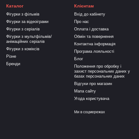
Каталог
Клієнтам
Фігурки з фільмів
Вхід до кабінету
Фігурки за відеоіграми
Про нас
Фігурки з серіалів
Оплата і доставка
Фігурки з мультфільмів/
Обмін та повернення
анімаційних серіалів
Контактна інформація
Фігурки з коміксів
Програма лояльності
Різне
Блог
Бренди
Положення про обробку і
захист персональних даних у
базах персональних даних
Відгуки про магазин
Мапа сайту
Угода користувача
Ми в соцмережах