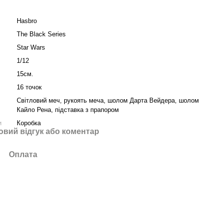
Hasbro
The Black Series
Star Wars
1/12
15см.
16 точок
Світловий меч, рукоять меча, шолом Дарта Вейдера, шолом
Кайло Рена, підставка з прапором
и
Коробка
овий відгук або коментар
Оплата