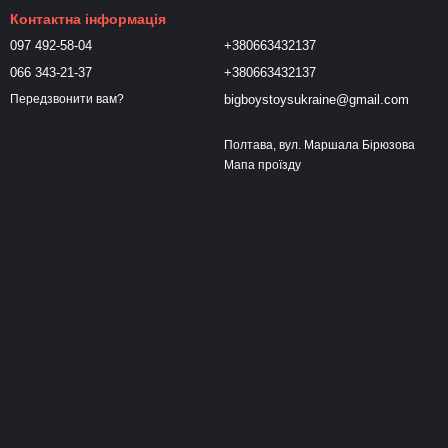
Контактна інформація
097 492-58-04
+380663432137
066 343-21-37
+380663432137
bigboystoysukraine@gmail.com
Передзвонити вам?
Полтава, вул. Маршала Бірюзова
Мапа проїзду