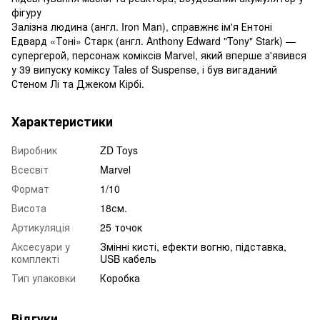
фігуру
Залізна людина (англ. Iron Man), справжнє ім'я Ентоні
Едвард «Тоні» Старк (англ. Anthony Edward "Tony" Stark) —
супергерой, персонаж коміксів Marvel, який вперше з'явився
у 39 випуску коміксу Tales of Suspense, і був вигаданий
Стеном Лі та Джеком Кірбі.
Характеристики
Виробник
ZD Toys
Всесвіт
Marvel
Формат
1/10
Висота
18см.
Артикуляція
25 точок
Аксесуари у
Змінні кисті, ефекти вогню, підставка,
комплекті
USB кабель
Тип упаковки
Коробка
Відгуки