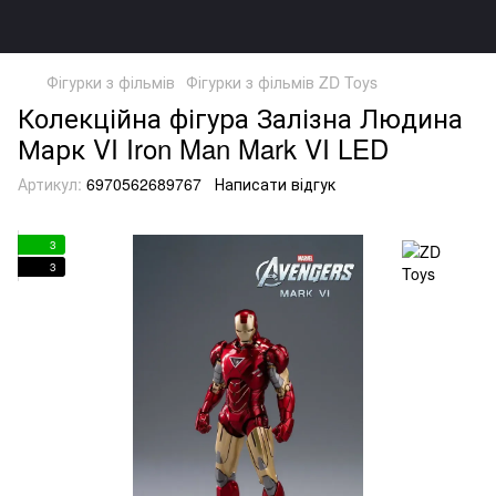
Фігурки з фільмів
Фігурки з фільмів ZD Toys
Колекційна фігура Залізна Людина
Марк VI Iron Man Mark VI LED
Артикул:
6970562689767
Написати відгук
3
3