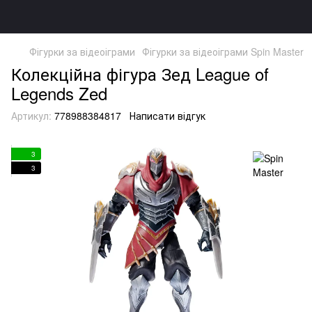
Фігурки за відеоіграми
Фігурки за відеоіграми Spin Master
Колекційна фігура Зед League of
Legends Zed
Артикул:
778988384817
Написати відгук
3
3