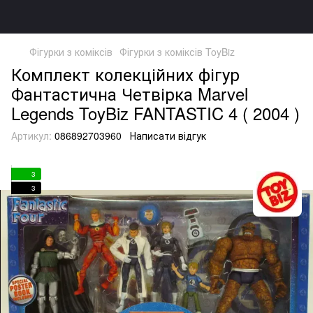
Фігурки з коміксів
Фігурки з коміксів ToyBiz
Комплект колекційних фігур
Фантастична Четвірка Marvel
Legends ToyBiz FANTASTIC 4 ( 2004 )
Артикул:
086892703960
Написати відгук
3
3