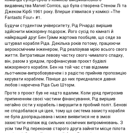
видавництва Marvel Comics, що була створена Стеном Лі та
Джеком Кірбі 1961 року. Вперше з'явилася у коміксі «The
Fantastic Four» #1.
Будучи студентом університету, Рід Річардс вирішив
здійснити міжзоряну подорож. Його сусід по кімнаті й
найкращий друг Бен Грімм жартома пообіцяв, що сяде за
штурвал корабля Ріда. Декілька років потому, працюючи
аерокосмічним інженером, Рід реалізував мрію всього свого
життя. Витративши левову частку свого чималого спадку,
він, разом з урядом, профінансував проєкт будівлі
міжзоряного корабля. Бен на той час став відомим
льотчиком-випробовувачем і з радістю прийняв пропозицію
керувати кораблем. Пізніше до них приєдналася давня
любов і наречена Ріда Сью Шторм.
Проте з проєкт був не надто вдалим. Коли уряд пригрозив
припиненням своєї частини фінансування, Рід вирішив
негайно сісти у корабель і вирушити в пробний політ. Бенові
не сподобалася ця ідея, тому що система захисту корабля
не була доопрацьована і може виявитися не в змозі
захистити екіпаж від сильних космічних випромінювань. З
усім тим Рід переконав старого друга зайняти місце пілота