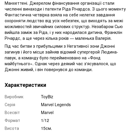
Манхеттені. Джерелом фінансування організації стали
численні винаходи і патенти Ріда Річардса. З цього моменту
Фантастична четвірка взяла на себе нелегке завдання
охороняти людство від усіх небезпек, що виходять за межі
можливостей звичайних силових структур. Незабаром Сью
вийшла заміж за Ріда, і у них народилася дитина, Франклін
Річардс, а ще через кілька років — маленька Валерія.
Під час битви з прибульцями з Негативної зони Джонні
загинув і його місце зайняв відомий супергерой Людина-
павук, а команду було перейменовано на «Фонд
майбутнього». Однак через деякий час з'ясувалося, що
Джонні живий, і він повернувся до команди.
Характеристики
Виробник
ToyBiz
Серія
Marvel Legends
Всесвіт
Marvel
Формат
1/12
Висота
15см.