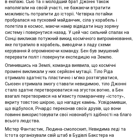
в екіпажі. Сью та її молодший брат Джонні також
наполягали на своїй участі, не бажаючи втратити
можливість потрапити до історії. Четвірка потайки
пробралася на пусковий майданчик, сіла у корабель і
полетіла в космос, маючи намір відвідати іншу зоряну
систему і повернутися назад. У цей час сильний спалах на
Сонці викликав потужний викид космічного випромінювання,
яке потрапило в корабель, виводячи з ладу схеми
керування й опромінюючи команду. Бен був змушений
перервати політ і повернути експедицію на Землю.
Опинившись на Землі, команда виявила, що космічні
промені викликали у них серйозні мутації. Тіло Ріда
отримало здатність пластично і м'яко розтягуватися,
Сьюзен отримала змогу ставати невидимою, тіло Джонні
стало здатне перетворюватися на згусток вогню, а Бен
взагалі перетворився на м'язисту помаранчеву «істоту»,
вкриту товстою шкірою, що нагадує камінь. Усвідомивши,
що відбулося, Річардс переконав своїх друзів, що вони
повинні використовувати свої новонабуті здібності на благо
всього людства.
Містер Фантастик, Людина-смолоскип, Невидима леді та
Істота організували свій штаб в Будівлі Бакстера на