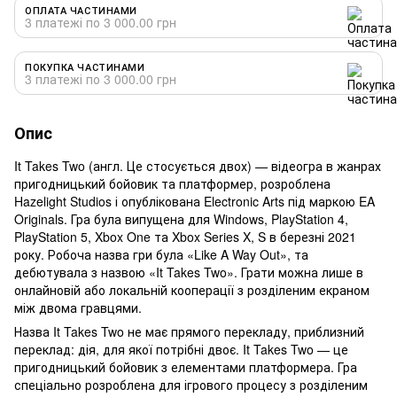
ОПЛАТА ЧАСТИНАМИ
3 платежі по 3 000.00 грн
ПОКУПКА ЧАСТИНАМИ
3 платежі по 3 000.00 грн
Опис
It Takes Two (англ. Це стосується двох) — відеогра в жанрах
пригодницький бойовик та платформер, розроблена
Hazelight Studios і опублікована Electronic Arts під маркою EA
Originals. Гра була випущена для Windows, PlayStation 4,
PlayStation 5, Xbox One та Xbox Series X, S в березні 2021
року. Робоча назва гри була «Like A Way Out», та
дебютувала з назвою «It Takes Two». Грати можна лише в
онлайновій або локальній кооперації з розділеним екраном
між двома гравцями.
Назва It Takes Two не має прямого перекладу, приблизний
переклад: дія, для якої потрібні двоє. It Takes Two — це
пригодницький бойовик з елементами платформера. Гра
спеціально розроблена для ігрового процесу з розділеним