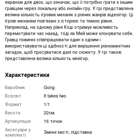
екраном для двох, що означає, що її потрібно грати з іншим
гравцем через локальну або онлайн-гру. У грі представлена
велика кількість ігрових механік з різних жанрів відеоігор. Ці
ігрові механіки пов'язані з історією та темою рівня.
Наприклад, на одному рівні Коді отримує можливість
перемотувати час назад, тоді як Мей може клонувати себе.
Гравці повинні співпрацювати один з одним і
використовувати ці здібності для вирішення різноманітних
загадок, щоб просуватися далі по сюжету. У грі також
представлена велика кількість мініігор.
Характеристики
Виробник
Gong
Всесвіт
It takes two
Формат
1/1
Висота
22см.
Артикуляція
16 точок
Аксесуари у
Змінні кисті, підставка
комплекті