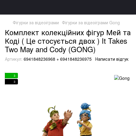
Фігурки за відеоіграми
Фігурки за відеоіграми Gong
Комплект колекційних фігур Мей та
Коді ( Це стосується двох ) It Takes
Two May and Cody (GONG)
Артикул:
6941848236968 + 6941848236975
Написати відгук
3
3