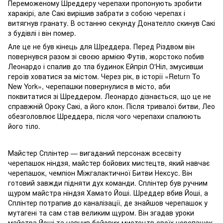
Переможеному Шреддеру черепахи пропонують зробити
харакірі, але Сакі вирішив забрати з собою черепах і
витягнув гранату. В останню секунду Донателло скинув Сакі
з будівлі і він помер.
Але це не був кінець для Шреддера. Перед Різдвом він
повернувся разом зі своєю армією Футів, жорстоко побив
Леонардо і спалив до тла будинок Ейпріл О'Ніл, змусивши
героїв ховатися за містом. Через рік, в історії «Return To
New York», черепашки повернулися в місто, аби
поквитатися зі Шреддером. Леонардо дізнається, що це не
справжній Ороку Сакі, а його клон. Після тривалої битви, Лео
обезголовлює Шреддера, після чого черепахи спалюють
його тіло.
Майстер Сплінтер — вигаданий персонаж всесвіту
черепашок ніндзя, майстер бойових мистецтв, який навчає
черепашок, чемпіон Міжгалактичної Битви Нексус. Він
готовий завжди підняти дух команди. Сплінтер був ручним
щуром майстра ніндзя Хамато Йоші. Шреддер вбив Йоші, а
Сплінтер потрапив до каналізації, де знайшов черепашок у
мутагені та сам став великим щуром. Він згадав уроки
майстра Йоші та навчив бойових мистецтв своїх черепашок,