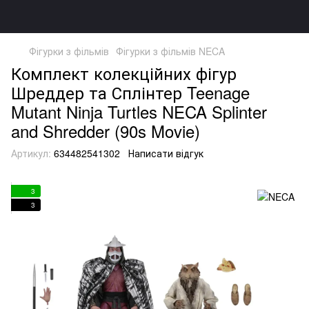
Фігурки з фільмів
Фігурки з фільмів NECA
Комплект колекційних фігур
Шреддер та Сплінтер Teenage
Mutant Ninja Turtles NECA Splinter
and Shredder (90s Movie)
Артикул:
634482541302
Написати відгук
3
3