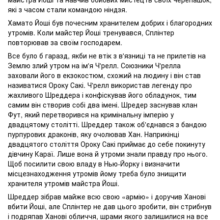
які з часом стали командою ніндзя.
Хамато Йоші був почесним хранителем добрих і благородних
утромів. Коли майстер Йоші тренувався, Сплінтер
повторював за своїм господарем.
Все було б гаразд, якби не втік з в'язниці та не прилетів на
Землю злий утром на ім'я Ч'релл. Союзники Ч'релла
заховали його в екзокостюм, схожий на людину і він став
називатися Ороку Сакі. Ч'релл використав легенду про
жахливого Шреддера і конфіскував його обладунок, тим
самим він створив собі два імені. Шредер заснував клан
Фут, який перетворився на кримінальну імперію у
двадцятому столітті. Шреддер також об'єднався з бандою
пурпурових драконів, яку очолював Хан. Наприкінці
двадцятого століття Ороку Сакі приймає до себе покинуту
дівчину Караї. Лише вона й утроми знали правду про нього.
Щоб посилити свою владу в Нью-Йорку і визначити
місцезнаходження утромів йому треба було знищити
хранителя утромів майстра Йоші.
Шреддер зібрав майже всю свою «армію» і доручив Ханові
вбити Йоші, але Сплінтер не дав цього зробити, він стрибнув
і подряпав Ханові обличчя, шрами якого залишилися на все