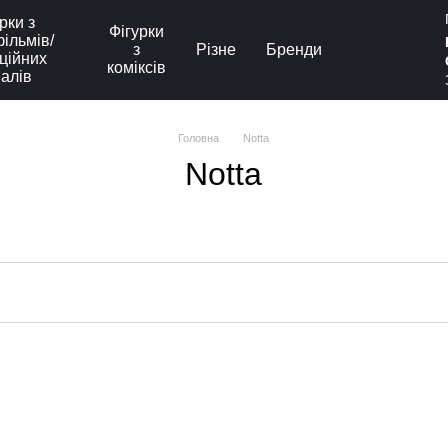
рки з
Фігурки
ільмів/
з
Різне
Бренди
ційних
коміксів
іалів
Головна
Notta
Notta