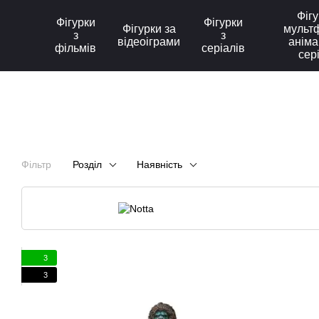
Перейти до основного контенту
Фігу
Фігурки
Фігурки
Фігурки за
мультф
з
з
відеоіграми
аніма
фільмів
серіалів
сер
Фільтр
Розділ
Наявність
3
3