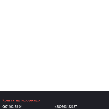
Контактна інформація
097 492-58-04
+380663432137