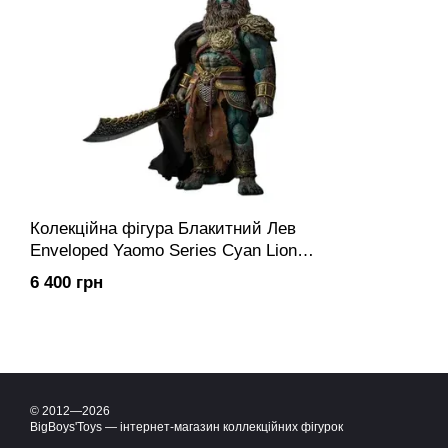
Колекційна фігура Блакитний Лев
Enveloped Yaomo Series Cyan Lion
(Standard Ver.) 1/12
6 400 грн
© 2012—2026
BigBoys'Toys — інтернет-магазин коллекційних фігурок