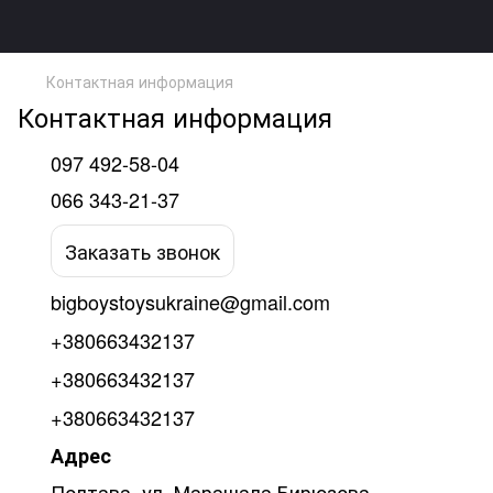
Контактная информация
Контактная информация
097 492-58-04
066 343-21-37
Заказать звонок
bigboystoysukraine@gmail.com
+380663432137
+380663432137
+380663432137
Адрес
Полтава, ул. Марашала Бирюзова